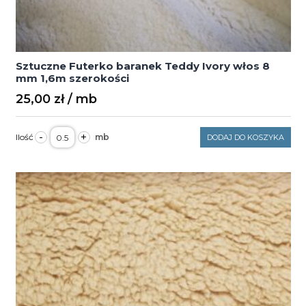
Sztuczne Futerko baranek Teddy Ivory włos 8
mm 1,6m szerokości
25,00
zł
ilość
-
+
DODAJ DO KOSZYKA
Sztuczne
Futerko
baranek
Teddy
Ivory
włos
8
mm
1,6m
szerokości