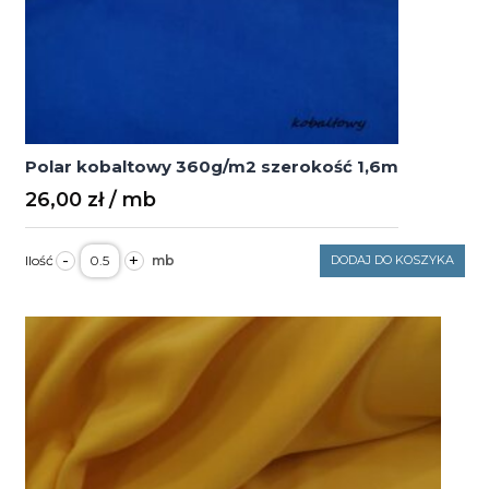
Polar kobaltowy 360g/m2 szerokość 1,6m
26,00
zł
ilość
-
+
DODAJ DO KOSZYKA
Polar
kobaltowy
360g/m2
szerokość
1,6m