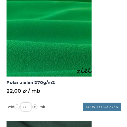
Polar zieleń 270g/m2
22,00
zł
ilość
-
+
DODAJ DO KOSZYKA
Polar
zieleń
270g/m2