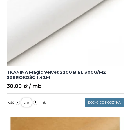
TKANINA Magic Velvet 2200 BIEL 300G/M2
SZEROKOŚĆ 1,42M
30,00
zł
ilość
-
+
DODAJ DO KOSZYKA
TKANINA
Magic
Velvet
2200
BIEL
300G/M2