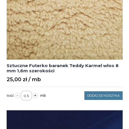
Sztuczne Futerko baranek Teddy Karmel włos 8
mm 1,6m szerokości
25,00
zł
ilość
-
+
DODAJ DO KOSZYKA
Sztuczne
Futerko
baranek
Teddy
Karmel
włos
8
mm