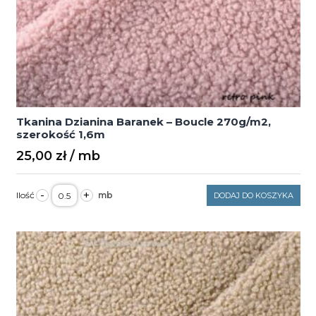
Tkanina Dzianina Baranek – Boucle 270g/m2,
szerokość 1,6m
25,00
zł
ilość
-
+
DODAJ DO KOSZYKA
Tkanina
Dzianina
Baranek
–
Boucle
270g/m2,
szerokość
1,6m