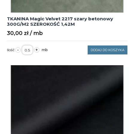
TKANINA Magic Velvet 2217 szary betonowy
300G/M2 SZEROKOŚĆ 1,42M
30,00
zł
ilość
-
+
DODAJ DO KOSZYKA
TKANINA
Magic
Velvet
2217
szary
betonowy
300G/M2
SZEROKOŚĆ
1,42M