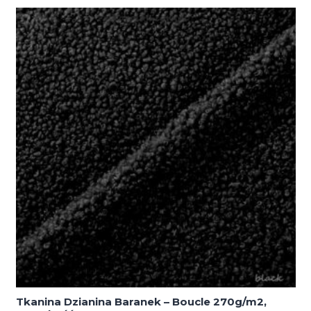
–
Boucle
270g/m2,
szerokość
1,6m
Tkanina Dzianina Baranek – Boucle 270g/m2,