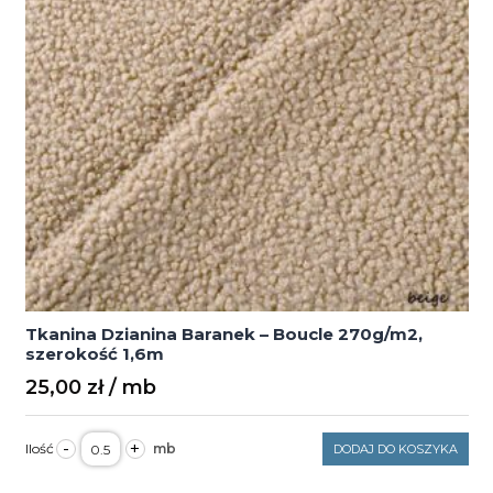
Tkanina Dzianina Baranek – Boucle 270g/m2,
szerokość 1,6m
25,00
zł
ilość
-
+
DODAJ DO KOSZYKA
Tkanina
Dzianina
Baranek