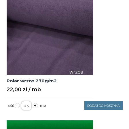
Polar wrzos 270g/m2
22,00
zł
ilość
-
+
DODAJ DO KOSZYKA
Polar
wrzos
270g/m2