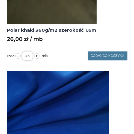
Polar khaki 360g/m2 szerokość 1,6m
26,00
zł
ilość
-
+
DODAJ DO KOSZYKA
Polar
khaki
360g/m2
szerokość
1,6m