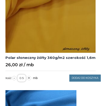
Polar słoneczny żółty 360g/m2 szerokość 1,6m
26,00
zł
ilość
-
+
DODAJ DO KOSZYKA
Polar
słoneczny
żółty
360g/m2
szerokość
1,6m