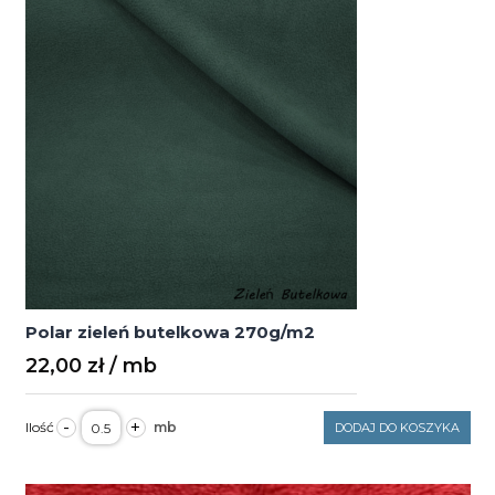
Polar zieleń butelkowa 270g/m2
22,00
zł
ilość
-
+
DODAJ DO KOSZYKA
Polar
zieleń
butelkowa
270g/m2