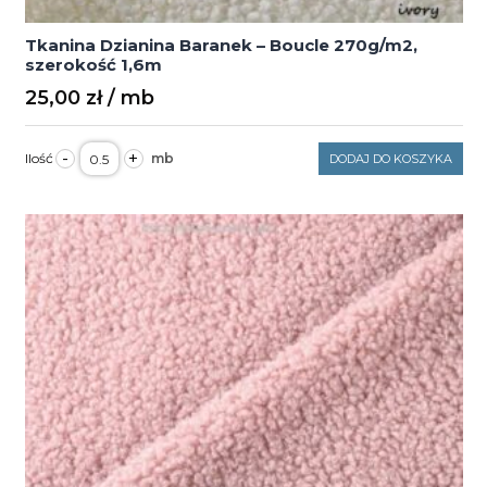
Tkanina Dzianina Baranek – Boucle 270g/m2,
szerokość 1,6m
25,00
zł
ilość
-
+
DODAJ DO KOSZYKA
Tkanina
Dzianina
Baranek
–
Boucle
270g/m2,
szerokość
1,6m