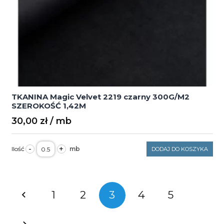
TKANINA Magic Velvet 2219 czarny 300G/M2
SZEROKOŚĆ 1,42M
30,00
zł
ilość
-
+
DODAJ DO KOSZYKA
TKANINA
Magic
Velvet
2219
czarny
Nawigacja
300G/M2
1
2
3
4
5
po
SZEROKOŚĆ
1,42M
wpisach