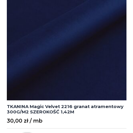
1,6m
szerokości
TKANINA Magic Velvet 2216 granat atramentowy
300G/M2 SZEROKOŚĆ 1,42M
30,00
zł