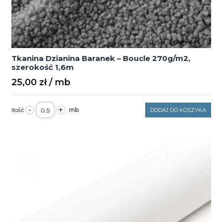
Tkanina Dzianina Baranek – Boucle 270g/m2,
szerokość 1,6m
25,00
zł
ilość
-
+
DODAJ DO KOSZYKA
Tkanina
Dzianina
Baranek
–
Boucle
270g/m2,
szerokość
1,6m