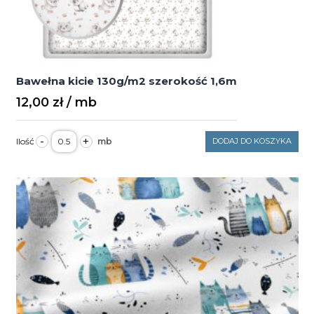
Bawełna kicie 130g/m2 szerokość 1,6m
12,00
zł
ilość
-
+
DODAJ DO KOSZYKA
Bawełna
kicie
130g/m2
szerokość
1,6m