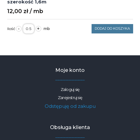
szerokość 1,6m
12,00
zł
ilość
-
+
DODAJ DO KOSZYKA
Bawełna
szaro
różowe
kotki
na
czarnym
125g/m2
szerokość
1,6m
Moje konto
Zaloguj się
Zarejestruj się
Odstępuję od zakupu
Obsługa klienta