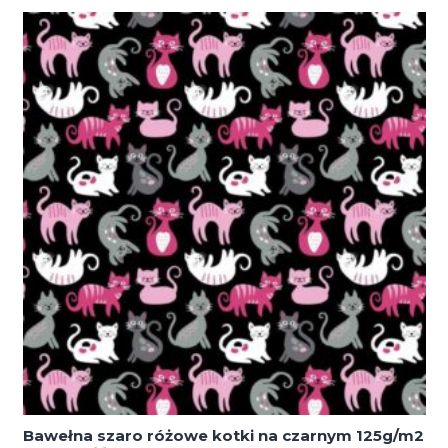
różowe
kotki
na
bieli
125g/m2
szerokość
1,6m
Bawełna szaro różowe kotki na czarnym 125g/m2