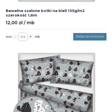
Bawełna szalone kotki na bieli 135g/m2
szerokość 1,6m
12,00
zł
ilość
-
+
DODAJ DO KOSZYKA
Bawełna
szalone
kotki
na
bieli
135g/m2
szerokość
1,6m