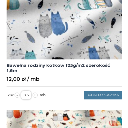
Bawełna rodziny kotków 125g/m2 szerokość
1,6m
12,00
zł
ilość
-
+
DODAJ DO KOSZYKA
Bawełna
rodziny
kotków
125g/m2
szerokość
1,6m