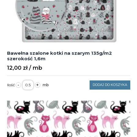
Bawełna szalone kotki na szarym 135g/m2
szerokość 1,6m
12,00
zł
ilość
-
+
DODAJ DO KOSZYKA
Bawełna
szalone
kotki
na
szarym
135g/m2
szerokość
1,6m