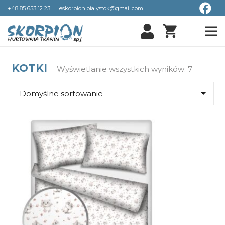
+48 85 653 12 23
eskorpion.bialystok@gmail.com
shopping_cart
KOTKI
Wyświetlanie wszystkich wyników: 7