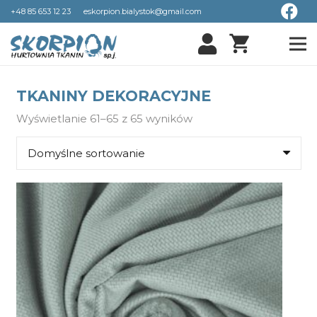
+48 85 653 12 23
eskorpion.bialystok@gmail.com
shopping_cart
TKANINY DEKORACYJNE
Wyświetlanie 61–65 z 65 wyników