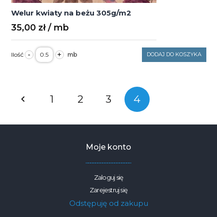
Welur kwiaty na beżu 305g/m2
35,00
zł
ilość
-
+
DODAJ DO KOSZYKA
Welur
kwiaty
na
beżu
305g/m2
Nawigacja
1
2
3
4
po
wpisach
Moje konto
Zaloguj się
Zarejestruj się
Odstępuję od zakupu