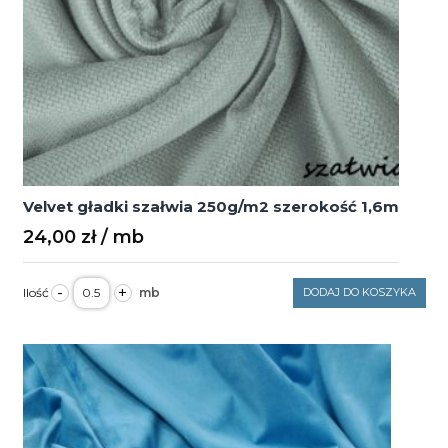
Velvet gładki szałwia 250g/m2 szerokość 1,6m
24,00
zł
ilość
-
+
DODAJ DO KOSZYKA
Velvet
gładki
szałwia
250g/m2
szerokość
1,6m