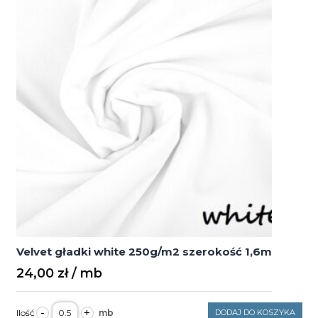
1,6m
Velvet gładki white 250g/m2 szerokość 1,6m
24,00
zł
ilość
-
+
DODAJ DO KOSZYKA
Velvet