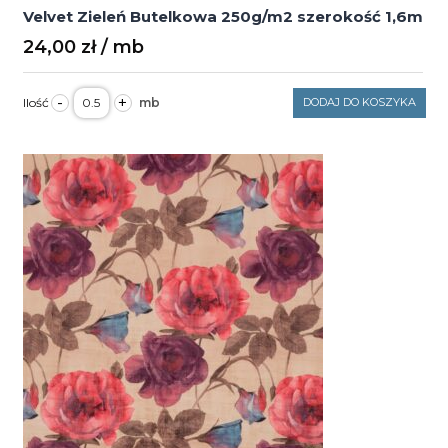
Velvet Zieleń Butelkowa 250g/m2 szerokość 1,6m
24,00
zł
ilość
-
+
DODAJ DO KOSZYKA
Velvet
Zieleń
Butelkowa
250g/m2
szerokość
1,6m