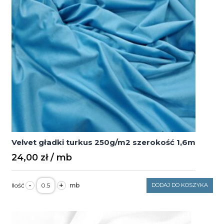
Velvet gładki turkus 250g/m2 szerokość 1,6m
24,00
zł
ilość
-
+
DODAJ DO KOSZYKA
Velvet
gładki
turkus
250g/m2
szerokość