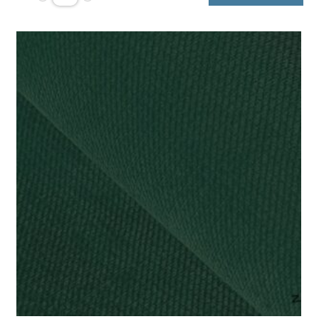
gładki
white
250g/m2
szerokość
1,6m