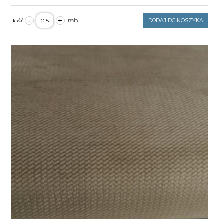
ilość
-
+
DODAJ DO KOSZYKA
Velvet
gładki
blushing
bride
250g/m2
szerokość
1,6m