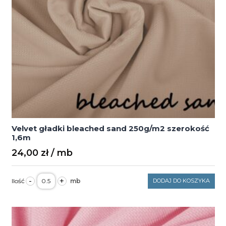
Velvet gładki bleached sand 250g/m2 szerokość
1,6m
24,00
zł
ilość
-
+
DODAJ DO KOSZYKA
Velvet
gładki
bleached
sand
250g/m2
szerokość