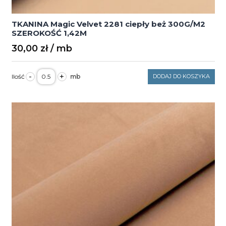
TKANINA Magic Velvet 2281 ciepły beż 300G/M2
SZEROKOŚĆ 1,42M
30,00
zł
ilość
-
+
DODAJ DO KOSZYKA
TKANINA
Magic
Velvet
2281
ciepły
beż
300G/M2
SZEROKOŚĆ
1,42M