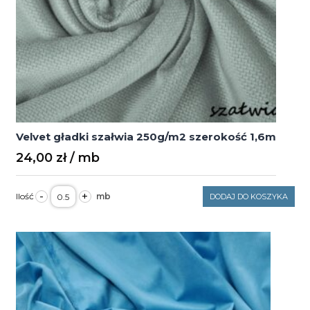
Velvet gładki szałwia 250g/m2 szerokość 1,6m
24,00
zł
ilość
-
+
DODAJ DO KOSZYKA
Velvet
gładki
szałwia
250g/m2
szerokość
1,6m