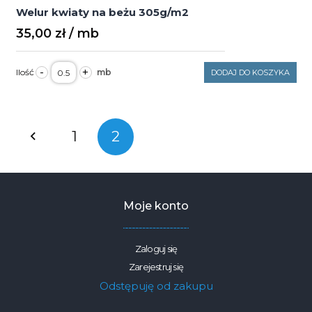
Welur kwiaty na beżu 305g/m2
35,00
zł
ilość
-
+
DODAJ DO KOSZYKA
Welur
kwiaty
na
beżu
305g/m2
Nawigacja
1
2
po
wpisach
Moje konto
Zaloguj się
Zarejestruj się
Odstępuję od zakupu