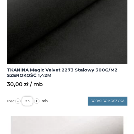
TKANINA Magic Velvet 2273 Stalowy 300G/M2
SZEROKOŚĆ 1,42M
30,00
zł
ilość
-
+
DODAJ DO KOSZYKA
TKANINA
Magic
Velvet
2273
Stalowy
300G/M2
SZEROKOŚĆ