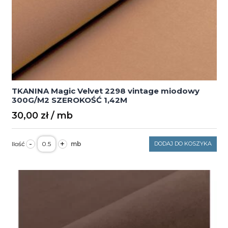
TKANINA Magic Velvet 2298 vintage miodowy
300G/M2 SZEROKOŚĆ 1,42M
30,00
zł
ilość
-
+
DODAJ DO KOSZYKA
TKANINA
Magic
Velvet
2298
vintage
miodowy
300G/M2
SZEROKOŚĆ
1,42M