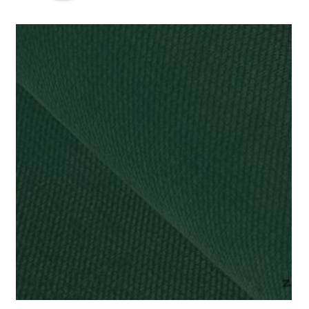
gładki
white
250g/m2
szerokość
1,6m