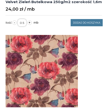
Velvet Zieleń Butelkowa 250g/m2 szerokość 1,6m
24,00
zł
ilość
-
+
DODAJ DO KOSZYKA
Velvet
Zieleń
Butelkowa
250g/m2
szerokość
1,6m