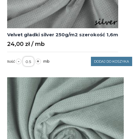
Velvet gładki silver 250g/m2 szerokość 1,6m
24,00
zł
ilość
-
+
DODAJ DO KOSZYKA
Velvet
gładki
silver
250g/m2
szerokość
1,6m