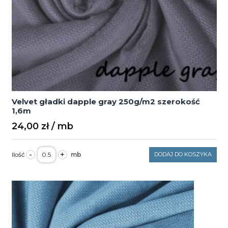
Velvet gładki dapple gray 250g/m2 szerokość
1,6m
24,00
zł
ilość
-
+
DODAJ DO KOSZYKA
Velvet
gładki
dapple
gray
250g/m2
szerokość
1,6m