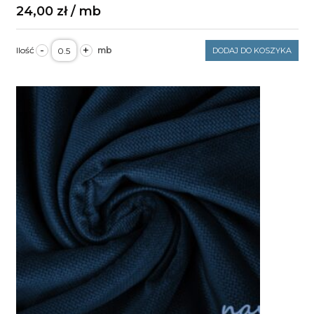
24,00
zł
ilość
-
+
DODAJ DO KOSZYKA
Velvet
gładki
kość
słoniowa
250g/m2
szerokość
1,6m