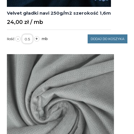
Velvet gładki navi 250g/m2 szerokość 1,6m
24,00
zł
ilość
-
+
DODAJ DO KOSZYKA
Velvet
gładki
navi
250g/m2
szerokość
1,6m