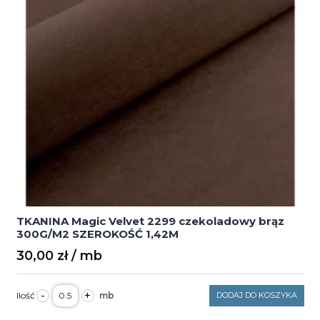
TKANINA Magic Velvet 2299 czekoladowy brąz
300G/M2 SZEROKOŚĆ 1,42M
30,00
zł
ilość
-
+
DODAJ DO KOSZYKA
TKANINA
Magic