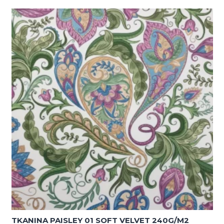
Velvet
2299
czekoladowy
brąz
300G/M2
SZEROKOŚĆ
1,42M
TKANINA PAISLEY 01 SOFT VELVET 240G/M2