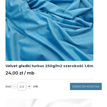
Velvet gładki turkus 250g/m2 szerokość 1,6m
24,00
zł
ilość
-
+
DODAJ DO KOSZYKA
Velvet
gładki
turkus
250g/m2
szerokość
1,6m