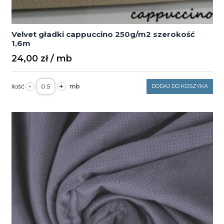
Velvet gładki cappuccino 250g/m2 szerokość
1,6m
24,00
zł
ilość
-
+
DODAJ DO KOSZYKA
Velvet
gładki
cappuccino
250g/m2
szerokość
1,6m