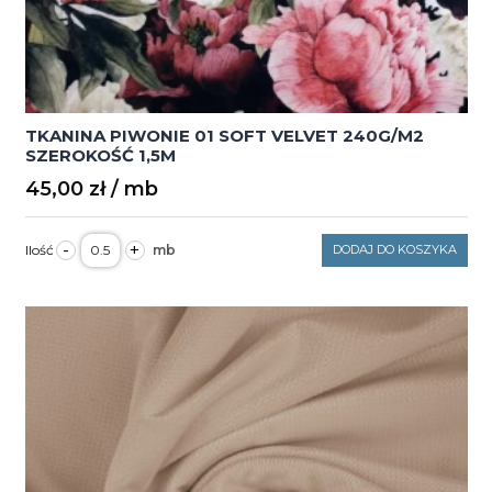
TKANINA PIWONIE 01 SOFT VELVET 240G/M2
SZEROKOŚĆ 1,5M
45,00
zł
ilość
-
+
DODAJ DO KOSZYKA
TKANINA
PIWONIE
01
SOFT
VELVET
240G/M2
SZEROKOŚĆ
1,5M