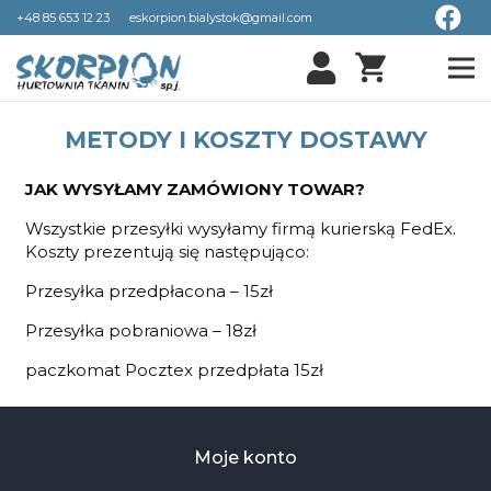
+48 85 653 12 23
eskorpion.bialystok@gmail.com
shopping_cart
METODY I KOSZTY DOSTAWY
JAK WYSYŁAMY ZAMÓWIONY TOWAR?
Wszystkie przesyłki wysyłamy firmą kurierską FedEx.
Koszty prezentują się następująco:
Przesyłka przedpłacona – 15zł
Przesyłka pobraniowa – 18zł
paczkomat Pocztex przedpłata 15zł
Moje konto