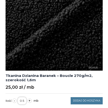
Tkanina Dzianina Baranek – Boucle 270g/m2,
szerokość 1,6m
25,00
zł
ilość
-
+
DODAJ DO KOSZYKA
Tkanina
Dzianina