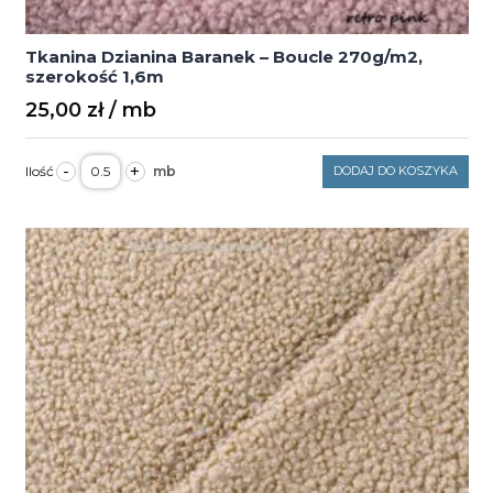
Tkanina Dzianina Baranek – Boucle 270g/m2,
szerokość 1,6m
25,00
zł
ilość
-
+
DODAJ DO KOSZYKA
Tkanina
Dzianina
Baranek
–
Boucle
270g/m2,
szerokość
1,6m