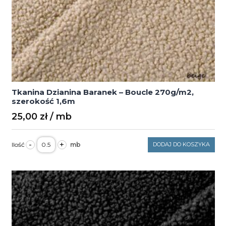
Tkanina Dzianina Baranek – Boucle 270g/m2,
szerokość 1,6m
25,00
zł
ilość
-
+
DODAJ DO KOSZYKA
Tkanina
Dzianina
Baranek
–
Boucle
270g/m2,
szerokość
1,6m