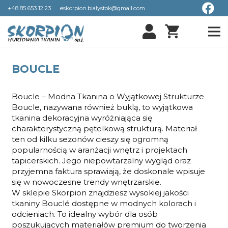
+48 85 653 12 23
eskorpion.bialystok@gmail.com
shopping_cart
BOUCLE
Boucle – Modna Tkanina o Wyjątkowej Strukturze
Boucle, nazywana również buklą, to wyjątkowa
tkanina dekoracyjna wyróżniająca się
charakterystyczną pętelkową strukturą. Materiał
ten od kilku sezonów cieszy się ogromną
popularnością w aranżacji wnętrz i projektach
tapicerskich. Jego niepowtarzalny wygląd oraz
przyjemna faktura sprawiają, że doskonale wpisuje
się w nowoczesne trendy wnętrzarskie.
W sklepie Skorpion znajdziesz wysokiej jakości
tkaniny Bouclé dostępne w modnych kolorach i
odcieniach. To idealny wybór dla osób
poszukujących materiałów premium do tworzenia