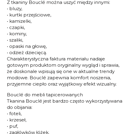
Z tkaniny Bouclé można uszyć między innymi:
• bluzy,
• kurtki przejściowe,
• kamizelki,
• czapki,
• kominy,
• szaliki,
• opaski na głowę,
• odzież dziecięcą.
Charakterystyczna faktura materiału nadaje
gotowym produktom oryginalny wygląd i sprawia,
że doskonale wpisują się one w aktualne trendy
modowe. Bouclé zapewnia komfort noszenia,
przyjemne ciepło oraz wyjątkowy efekt wizualny.
Bouclé do mebli tapicerowanych
Tkanina Bouclé jest bardzo często wykorzystywana
do obijania:
• foteli,
• krzeseł,
• puf,
• zagłówków łóżek.