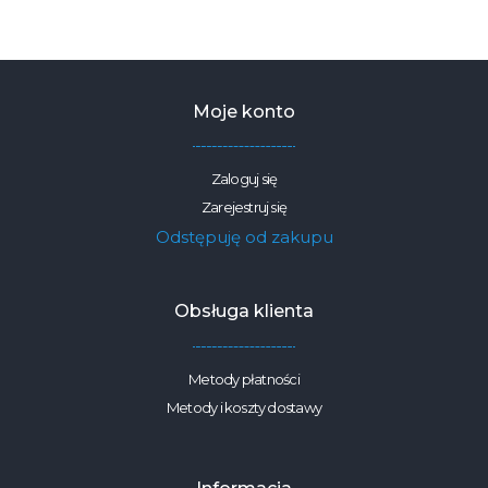
Baranek
–
Boucle
270g/m2,
szerokość
1,6m
Moje konto
Zaloguj się
Zarejestruj się
Odstępuję od zakupu
Obsługa klienta
Metody płatności
Metody i koszty dostawy