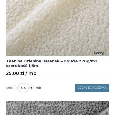
Tkanina Dzianina Baranek – Boucle 270g/m2,
szerokość 1,6m
25,00
zł
ilość
-
+
DODAJ DO KOSZYKA
Tkanina
Dzianina
Baranek
–
Boucle
270g/m2,
szerokość