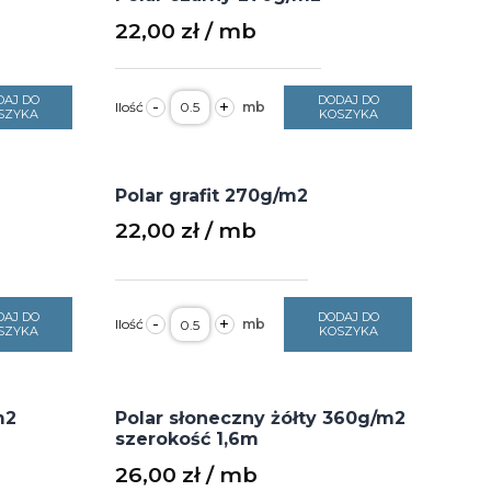
22,00
zł
ilość
DAJ DO
DODAJ DO
-
+
Polar
SZYKA
KOSZYKA
czarny
270g/m2
Polar grafit 270g/m2
22,00
zł
ilość
DAJ DO
DODAJ DO
-
+
Polar
SZYKA
KOSZYKA
grafit
270g/m2
m2
Polar słoneczny żółty 360g/m2
szerokość 1,6m
26,00
zł