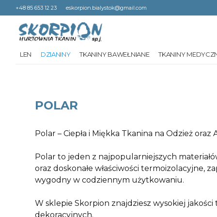
+48 85 653 12 23
eskorpion.bialystok@gmail.com
LEN
DZIANINY
TKANINY BAWEŁNIANE
TKANINY MEDYCZ
POLAR
Polar – Ciepła i Miękka Tkanina na Odzież oraz 
Polar to jeden z najpopularniejszych materiałó
oraz doskonałe właściwości termoizolacyjne, za
wygodny w codziennym użytkowaniu.
W sklepie Skorpion znajdziesz wysokiej jakośc
dekoracyjnych.