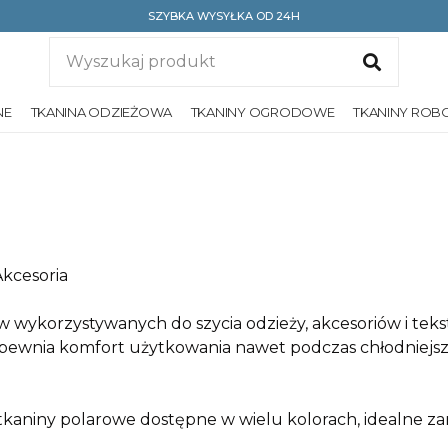
SZYBKA WYSYŁKA OD 24H
NE
TKANINA ODZIEŻOWA
TKANINY OGRODOWE
TKANINY ROB
Akcesoria
w wykorzystywanych do szycia odzieży, akcesoriów i teks
pewnia komfort użytkowania nawet podczas chłodniejszyc
i tkaniny polarowe dostępne w wielu kolorach, idealne z