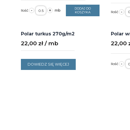
ilość
DODAJ DO
il
-
+
-
Polar
KOSZYKA
P
granatowy
k
270g/m2
3
s
1
Polar turkus 270g/m2
Polar 
22,00
zł
22,00
il
-
DOWIEDZ SIĘ WIĘCEJ
P
w
2