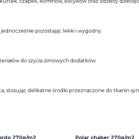
 kurtek, czapek, kominów, kocyków oraz odzieży dziecięc
 jednocześnie pozostając lekki i wygodny.
ateriałów do szycia zimowych dodatków.
ta, stosując delikatne środki przeznaczone do tkanin sy
bordo 270g/m2
Polar chaber 270g/m2