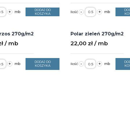
ość
ilość
DODAJ DO
DO
+
-
+
olar
Polar
KOSZYKA
KO
haki
kobaltowy
60g/m2
360g/m2
zerokość
szerokość
,6m
1,6m
wrzos 270g/m2
Polar zieleń 270g/m2
zł
22,00
zł
ość
ilość
DODAJ DO
DO
+
-
+
olar
Polar
KOSZYKA
KO
rzos
zieleń
70g/m2
270g/m2