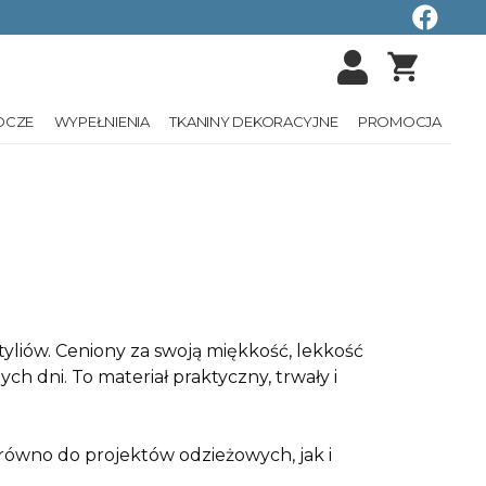
shopping_cart
OCZE
WYPEŁNIENIA
TKANINY DEKORACYJNE
PROMOCJA
tyliów. Ceniony za swoją miękkość, lekkość
h dni. To materiał praktyczny, trwały i
arówno do projektów odzieżowych, jak i