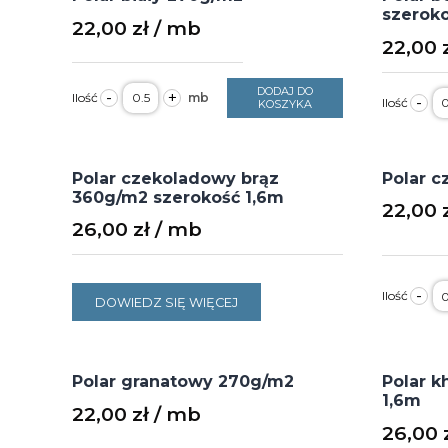
szeroko
22,00
zł
22,00
ilość
DODAJ DO
il
-
+
-
Polar
KOSZYKA
P
biały
b
270g/m2
2
s
1
Polar czekoladowy brąz
Polar 
360g/m2 szerokość 1,6m
22,00
26,00
zł
il
-
P
DOWIEDZ SIĘ WIĘCEJ
c
2
Polar granatowy 270g/m2
Polar k
1,6m
22,00
zł
26,00