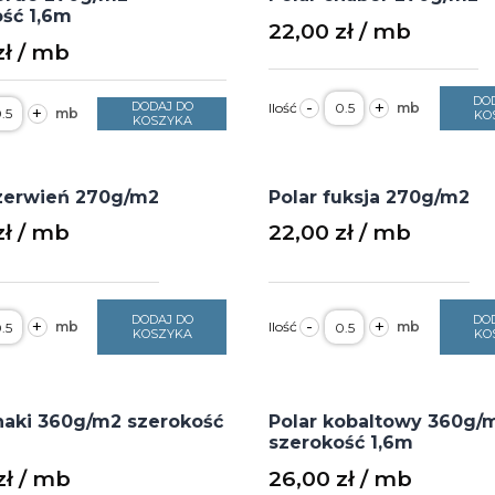
ść 1,6m
22,00
zł
zł
ilość
DO
ość
-
+
DODAJ DO
+
Polar
KO
olar
KOSZYKA
chaber
ordo
270g/m2
70g/m2
zerokość
,6m
czerwień 270g/m2
Polar fuksja 270g/m2
zł
22,00
zł
ość
ilość
DODAJ DO
DO
+
-
+
olar
Polar
KOSZYKA
KO
zerwień
fuksja
70g/m2
270g/m2
haki 360g/m2 szerokość
Polar kobaltowy 360g/
szerokość 1,6m
zł
26,00
zł