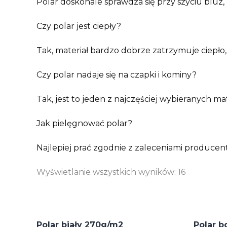
Polar doskonale sprawdza się przy szyciu bluz,
Czy polar jest ciepły?
Tak, materiał bardzo dobrze zatrzymuje ciepło,
Czy polar nadaje się na czapki i kominy?
Tak, jest to jeden z najczęściej wybieranych m
Jak pielęgnować polar?
Najlepiej prać zgodnie z zaleceniami producen
Wyświetlanie wszystkich wyników: 16
Polar biały 270g/m2
Polar 