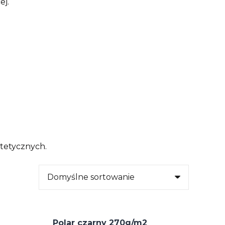
ej.
ntetycznych.
Polar czarny 270g/m2