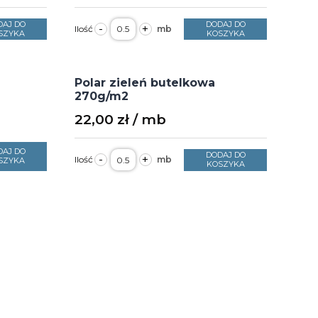
ilość
DAJ DO
DODAJ DO
-
+
Polar
SZYKA
KOSZYKA
słoneczny
żółty
360g/m2
szerokość
Polar zieleń butelkowa
1,6m
270g/m2
22,00
zł
DAJ DO
ilość
DODAJ DO
-
+
SZYKA
Polar
KOSZYKA
zieleń
butelkowa
270g/m2