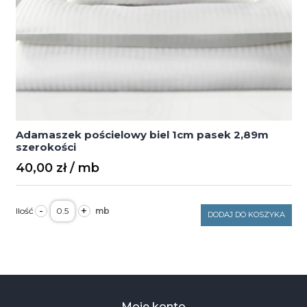
Adamaszek pościelowy biel 1cm pasek 2,89m
szerokości
40,00
zł
ilość
-
+
Adamaszek
DODAJ DO KOSZYKA
pościelowy
biel
1cm
pasek
2,89m
szerokości
Moje konto