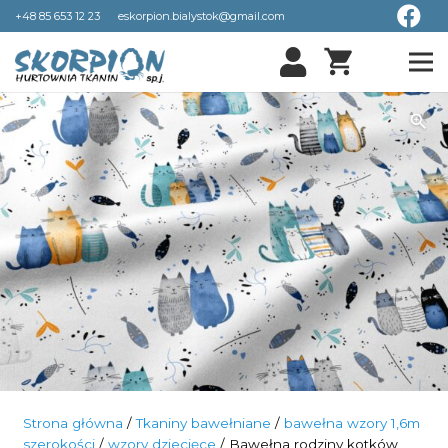
+48 85 653 12 23
eskorpion.bialystok@gmail.com
shopping_cart
Strona główna
/
Tkaniny bawełniane
/
bawełna wzory 1,6m
szerokości
/
wzory dziecięce
/ Bawełna rodziny kotków