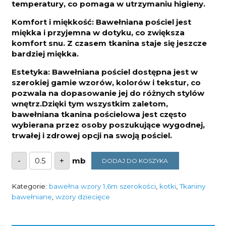
temperatury, co pomaga w utrzymaniu higieny.
Komfort i miękkość: Bawełniana pościel jest
miękka i przyjemna w dotyku, co zwiększa
komfort snu. Z czasem tkanina staje się jeszcze
bardziej miękka.
Estetyka: Bawełniana pościel dostępna jest w
szerokiej gamie wzorów, kolorów i tekstur, co
pozwala na dopasowanie jej do różnych stylów
wnętrz.Dzięki tym wszystkim zaletom,
bawełniana tkanina pościelowa jest często
wybierana przez osoby poszukujące wygodnej,
trwałej i zdrowej opcji na swoją pościel.
ilość
-
+
DODAJ DO KOSZYKA
Bawełna
rodziny
kotków
125g/m2
Kategorie:
bawełna wzory 1,6m szerokości
,
kotki
,
Tkaniny
szerokość
bawełniane
,
wzory dziecięce
1,6m