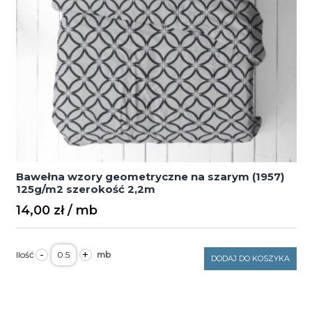
Bawełna wzory geometryczne na szarym (1957)
125g/m2 szerokość 2,2m
14,00
zł
ilość
-
+
Bawełna
DODAJ DO KOSZYKA
wzory
geometryczne
na
szarym
(1957)