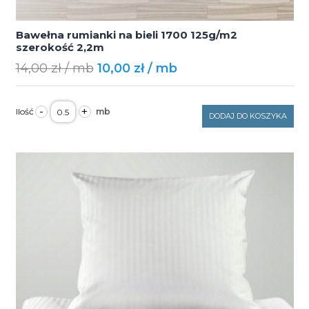
Bawełna rumianki na bieli 1700 125g/m2
szerokość 2,2m
Original
Current
14,00
zł
10,00
zł
price
price
was:
is:
ilość
-
+
Bawełna
DODAJ DO KOSZYKA
14,00 zł.
10,00 zł.
rumianki
na
bieli
1700
125g/m2
szerokość
2,2m