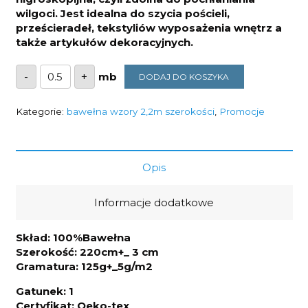
wilgoci. Jest idealna do
szycia pościeli,
prześcieradeł, tekstyliów wyposażenia wnętrz a
także artykułów dekoracyjnych.
ilość
-
+
DODAJ DO KOSZYKA
Bawełna
piórka
na
kremie
Kategorie:
bawełna wzory 2,2m szerokości
,
Promocje
2013
125g/m2
szerokość
2,2m
Opis
Informacje dodatkowe
Skład: 100%Bawełna
Szerokość: 220cm+_ 3 cm
Gramatura: 125g+_5g/m2
Gatunek: 1
Certyfikat: Oeko-tex