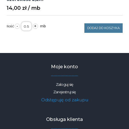
14,00
zł
ilość
-
+
Bawełna
DODAJ DO KOSZYKA
magnolie
na
kremie
1578
125g/m2
szerokość
2,2m
Moje konto
Zaloguj się
Zarejestruj się
Odstępuję od zakupu
Obsługa klienta