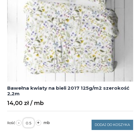
Bawełna kwiaty na bieli 2017 125g/m2 szerokość
2,2m
14,00
zł
ilość
-
+
Bawełna
DODAJ DO KOSZYKA
kwiaty
na
bieli