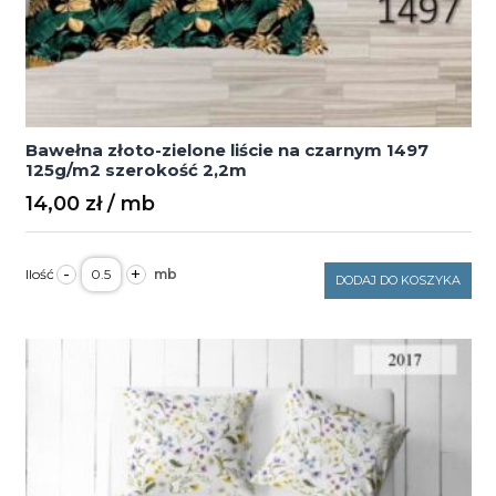
Bawełna złoto-zielone liście na czarnym 1497
125g/m2 szerokość 2,2m
14,00
zł
ilość
-
+
Bawełna
DODAJ DO KOSZYKA
złoto-
zielone
liście
na
czarnym
1497
125g/m2
szerokość
2,2m