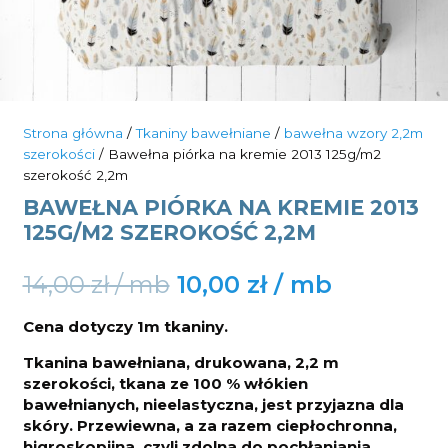
Strona główna
/
Tkaniny bawełniane
/
bawełna wzory 2,2m
szerokości
/ Bawełna piórka na kremie 2013 125g/m2
szerokość 2,2m
BAWEŁNA PIÓRKA NA KREMIE 2013
125G/M2 SZEROKOŚĆ 2,2M
Original
Current
14,00
zł
10,00
zł
price
price
Cena dotyczy 1m tkaniny.
was:
is:
Tkanina bawełniana, drukowana, 2,2 m
14,00 zł.
10,00 zł.
szerokości, tkana ze 100 % włókien
bawełnianych, nieelastyczna, jest przyjazna dla
skóry. Przewiewna, a za razem ciepłochronna,
higroskopijna, czyli zdolna do pochłaniania