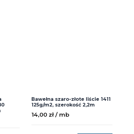
a
Bawełna szaro-złote liście 1411
80
125g/m2, szerokość 2,2m
m
14,00
zł