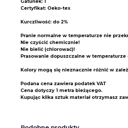
Gatunek: 1
Certyfikat: Oeko-tex
Kurczliwo
ść: do 2%
Pranie normalne w temperaturze nie przek
Nie czyścić chemicznie!
Nie bielić (chlorować)!
Prasowanie dopuszczalne w temperaturze 
Kolory mogą się nieznacznie różnić w zale
Podana cena zawiera podatek VAT
Cena dotyczy 1 metra bieżącego.
Kupując kilka sztuk materiał otrzymasz z
Podobne produkty