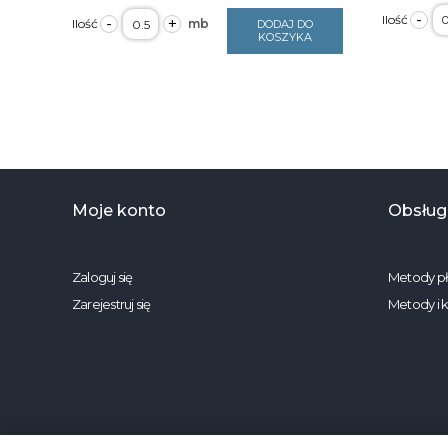
il
ilość
-
-
+
DODAJ DO
B
Bawełna
KOSZYKA
k
szałwiowo
n
miętowe
bi
liście
1
na
1
bieli
s
1894
2
125g/m2
szerokość
2,2m
Moje konto
Obsługa
Zaloguj się
Metody pł
Zarejestruj się
Metody i 