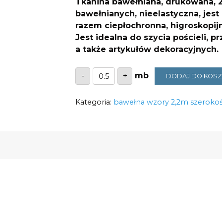
Tkanina bawełniana, drukowana, 2
bawełnianych, nieelastyczna, jest
razem ciepłochronna, higroskopijn
Jest idealna do
szycia pościeli, p
a także artykułów dekoracyjnych.
ilość
-
+
DODAJ DO KOS
Bawełna
różowe
kwiaty
Kategoria:
na
bawełna wzory 2,2m szerokoś
pnączach
2005
125g/m2
szerokość
2,2m