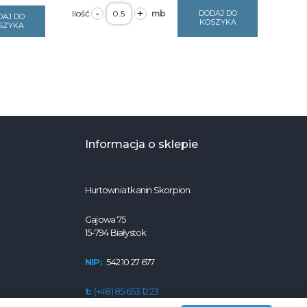
ilość
-
+
DODAJ DO
DAJ DO
Bawełna
KOSZYKA
SZYKA
szaro-
złote
liście
1411
125g/m2,
szerokość
2,2m
Informacja o sklepie
Hurtownia tkanin Skorpion
Gajowa 75
15-794 Białystok
NIP:
542 10 27 677
t:
(+48) 85 653 12 23
e:
eskorpion.bialystok@gmail.com