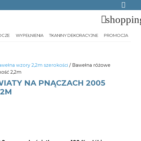
shoppin
OCZE
WYPEŁNIENIA
TKANINY DEKORACYJNE
PROMOCJA
wełna wzory 2,2m szerokości
/ Bawełna różowe
kość 2,2m
IATY NA PNĄCZACH 2005
,2M