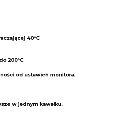
raczającej 40°C
do 200°C
żności od ustawień monitora.
awsze w jednym kawałku.