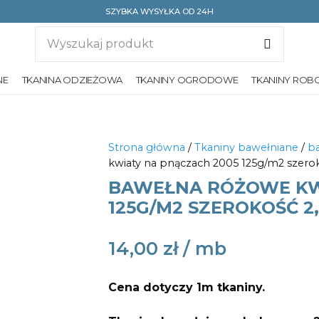
SZYBKA WYSYŁKA OD 24H
NE
TKANINA ODZIEŻOWA
TKANINY OGRODOWE
TKANINY ROB
Strona główna
/
Tkaniny bawełniane
/
ba
kwiaty na pnączach 2005 125g/m2 szero
BAWEŁNA RÓŻOWE KW
125G/M2 SZEROKOŚĆ 2
14,00
zł
Cena dotyczy 1m tkaniny.