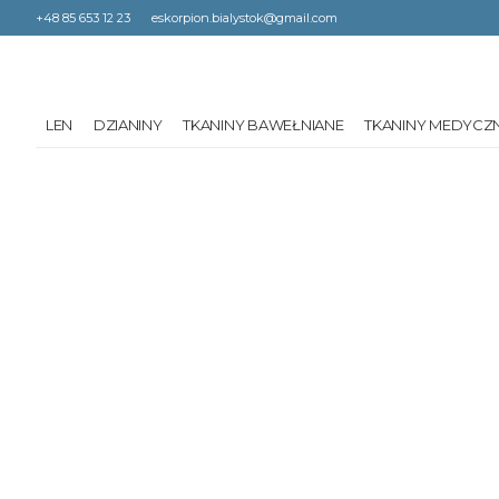
+48 85 653 12 23
eskorpion.bialystok@gmail.com
LEN
DZIANINY
TKANINY BAWEŁNIANE
TKANINY MEDYCZ