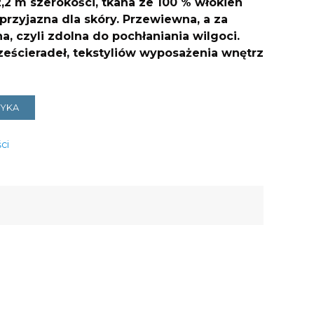
,2 m szerokości, tkana ze 100 % włókien
 przyjazna dla skóry. Przewiewna, a za
a, czyli zdolna do pochłaniania wilgoci.
rześcieradeł, tekstyliów wyposażenia wnętrz
ZYKA
ci