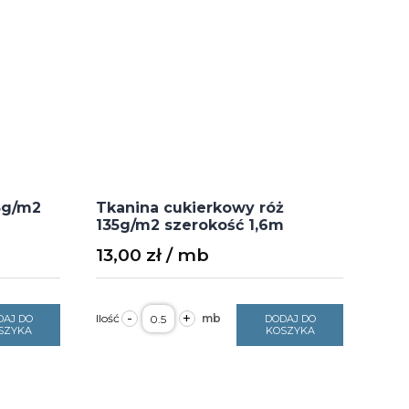
5g/m2
Tkanina cukierkowy róż
135g/m2 szerokość 1,6m
13,00
zł
ilość
-
+
DAJ DO
DODAJ DO
Tkanina
SZYKA
KOSZYKA
cukierkowy
róż
135g/m2
szerokość
1,6m