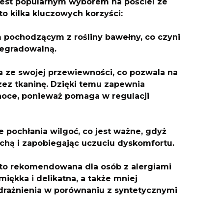
jest popularnym wyborem na pościel ze
to kilka kluczowych korzyści:
 pochodzącym z rośliny bawełny, co czyni
degradowalną.
a ze swojej przewiewności, co pozwala na
ez tkaninę. Dzięki temu zapewnia
noce, ponieważ pomaga w regulacji
 pochłania wilgoć, co jest ważne, gdyż
uchą i zapobiegając uczuciu dyskomfortu.
sto rekomendowana dla osób z alergiami
miękka i delikatna, a także mniej
rażnienia w porównaniu z syntetycznymi