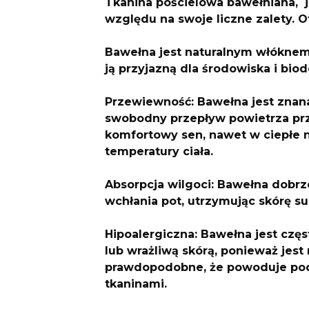
Tkanina pościelowa bawełniana, 
względu na swoje liczne zalety. O
Bawełna jest naturalnym włóknem
ją przyjazną dla środowiska i bio
Przewiewność: Bawełna jest znan
swobodny przepływ powietrza prz
komfortowy sen, nawet w ciepłe 
temperatury ciała.
Absorpcja wilgoci: Bawełna dobrze
wchłania pot, utrzymując skórę s
Hipoalergiczna: Bawełna jest czę
lub wrażliwą skórą, ponieważ jest 
prawdopodobne, że powoduje pod
tkaninami.