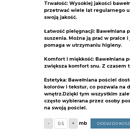
Trwałość: Wysokiej jakości bawełn
przetrwać wiele lat regularnego 
swoją jakość.
Łatwość pielęgnacji: Bawełniana p
suszenia. Można ją prać w pralce 
pomaga w utrzymaniu higieny.
Komfort i miękkość: Bawełniana po
zwiększa komfort snu. Z czasem tk
Estetyka: Bawełniana pościel dos
kolorów i tekstur, co pozwala na 
wnętrz.Dzięki tym wszystkim zale
często wybierana przez osoby pos
na swoją pościel.
ilość
-
+
DODAJ DO KOS
Bawełna
flamingi