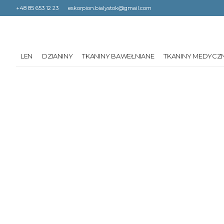
+48 85 653 12 23
eskorpion.bialystok@gmail.com
LEN
DZIANINY
TKANINY BAWEŁNIANE
TKANINY MEDYCZ