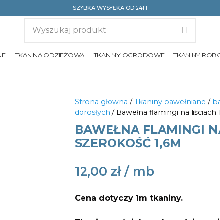
SZYBKA WYSYŁKA OD 24H
NE
TKANINA ODZIEŻOWA
TKANINY OGRODOWE
TKANINY ROB
Strona główna
/
Tkaniny bawełniane
/
ba
dorosłych
/ Bawełna flamingi na liściac
BAWEŁNA FLAMINGI NA
SZEROKOŚĆ 1,6M
12,00
zł
Cena dotyczy 1m tkaniny.