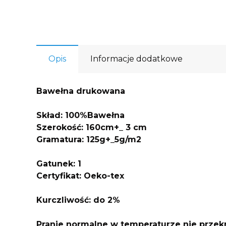
Opis
Informacje dodatkowe
Bawełna drukowana
Skład: 100%Bawełna
Szerokość: 160cm+_ 3 cm
Gramatura: 125g+_5g/m2
Gatunek: 1
Certyfikat: Oeko-tex
Kurczliwo
ść: do 2%
Pranie normalne w temperaturze nie przek