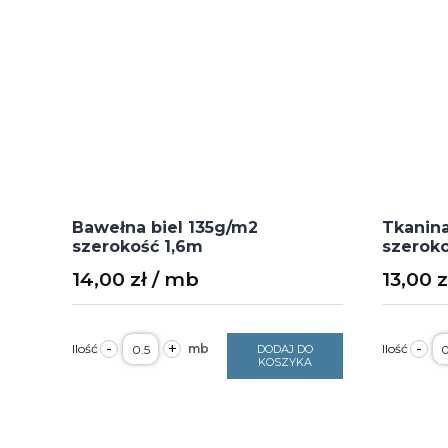
Bawełna biel 135g/m2
Tkanin
szerokość 1,6m
szeroko
14,00
zł
13,00
z
ilość
il
-
+
-
DODAJ DO
Bawełna
T
KOSZYKA
biel
p
135g/m2
r
szerokość
1
1,6m
s
1