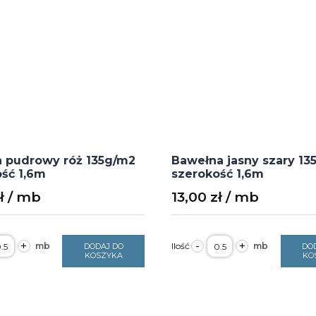
a pudrowy róż 135g/m2
Bawełna jasny szary 13
ść 1,6m
szerokość 1,6m
ł
13,00
zł
ość
ilość
+
-
+
DODAJ DO
DO
kanina
Bawełna
KOSZYKA
KO
udrowy
jasny
óż
szary
35g/m2
135g/m2
zerokość
szerokość
,6m
1,6m