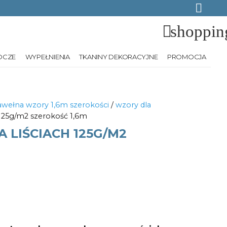
shoppin
OCZE
WYPEŁNIENIA
TKANINY DEKORACYJNE
PROMOCJA
wełna wzory 1,6m szerokości
/
wzory dla
h 125g/m2 szerokość 1,6m
 LIŚCIACH 125G/M2