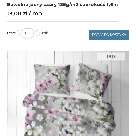
Bawełna jasny szary 135g/m2 szerokość 1,6m
13,00
zł
ilość
-
+
Bawełna
DODAJ DO KOSZYKA
jasny
szary
135g/m2
szerokość
1,6m