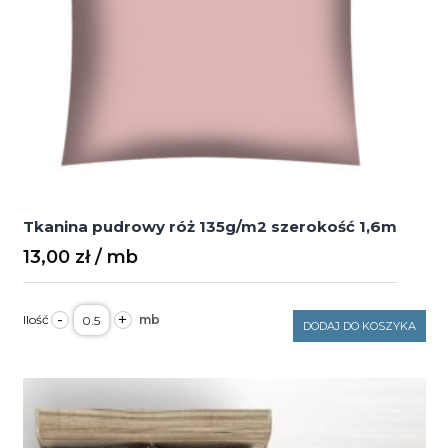
Tkanina pudrowy róż 135g/m2 szerokość 1,6m
13,00
zł
ilość
-
+
Tkanina
DODAJ DO KOSZYKA
pudrowy
róż
135g/m2
szerokość
1,6m