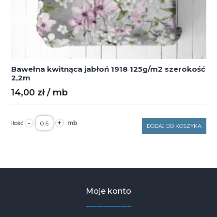
Bawełna kwitnąca jabłoń 1918 125g/m2 szerokość
2,2m
14,00
zł
ilość
-
+
Bawełna
DODAJ DO KOSZYKA
kwitnąca
jabłoń
1918
125g/m2
szerokość
2,2m
Moje konto