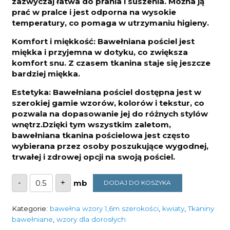
zazwyczaj łatwa do prania i suszenia. Można ją
prać w pralce i jest odporna na wysokie
temperatury, co pomaga w utrzymaniu higieny.
Komfort i miękkość: Bawełniana pościel jest
miękka i przyjemna w dotyku, co zwiększa
komfort snu. Z czasem tkanina staje się jeszcze
bardziej miękka.
Estetyka: Bawełniana pościel dostępna jest w
szerokiej gamie wzorów, kolorów i tekstur, co
pozwala na dopasowanie jej do różnych stylów
wnętrz.Dzięki tym wszystkim zaletom,
bawełniana tkanina pościelowa jest często
wybierana przez osoby poszukujące wygodnej,
trwałej i zdrowej opcji na swoją pościel.
ilość
-
+
DODAJ DO KOSZYKA
Bawełna
bezowe
dmuchawce
na
Kategorie:
bawełna wzory 1,6m szerokości
,
kwiaty
,
Tkaniny
bieli
bawełniane
,
wzory dla dorosłych
135g/m2