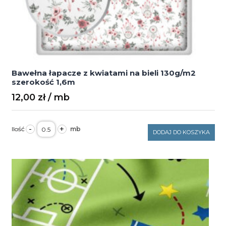
Bawełna łapacze z kwiatami na bieli 130g/m2
szerokość 1,6m
12,00
zł
ilość
-
+
Bawełna
DODAJ DO KOSZYKA
łapacze
z
kwiatami
na
bieli
130g/m2
szerokość
1,6m