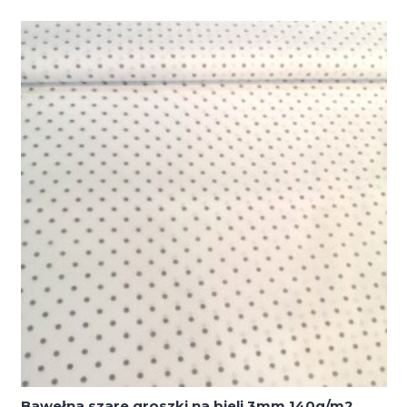
złote
liście
na
bieli
1495
125/m2
szerokość
1,6m
Bawełna szare groszki na bieli 3mm 140g/m2