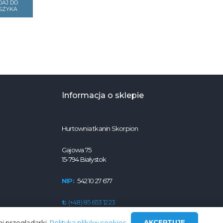
DAJ DO
SZYKA
Informacja o sklepie
Hurtownia tkanin Skorpion
Gajowa 75
15-794 Białystok
NIP:
542 10 27 677
t:
(+48) 85 653 12 23
e:
eskorpion.bialystok@gmail.com
AKCEPTUJE
i przeglądarki.
Polityka plików cookies