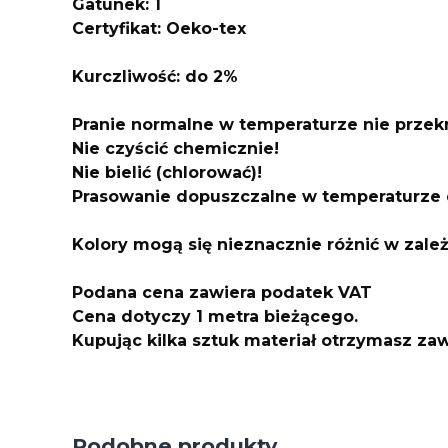
Gatunek: 1
Certyfikat: Oeko-tex
Kurczliwo
ść: do 2%
Pranie normalne w temperaturze nie przek
Nie czyścić chemicznie!
Nie bielić (chlorować)!
Prasowanie dopuszczalne w temperaturze 
Kolory mogą się nieznacznie różnić w zale
Podana cena zawiera podatek VAT
Cena dotyczy 1 metra bieżącego.
Kupując kilka sztuk materiał otrzymasz z
Podobne produkty