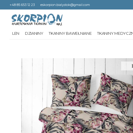
+48 85 653 12 23
eskorpion.bialystok@gmail.com
LEN
DZIANINY
TKANINY BAWEŁNIANE
TKANINY MEDYCZ