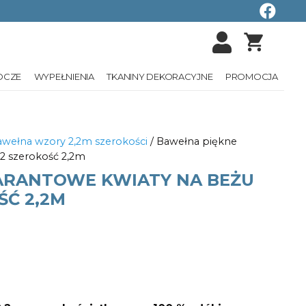
shopping_cart
OCZE
WYPEŁNIENIA
TKANINY DEKORACYJNE
PROMOCJA
wełna wzory 2,2m szerokości
/ Bawełna piękne
2 szerokość 2,2m
ARANTOWE KWIATY NA BEŻU
ŚĆ 2,2M