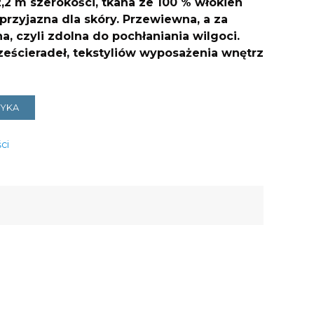
,2 m szerokości, tkana ze 100 % włókien
 przyjazna dla skóry. Przewiewna, a za
a, czyli zdolna do pochłaniania wilgoci.
rześcieradeł, tekstyliów wyposażenia wnętrz
ZYKA
ci