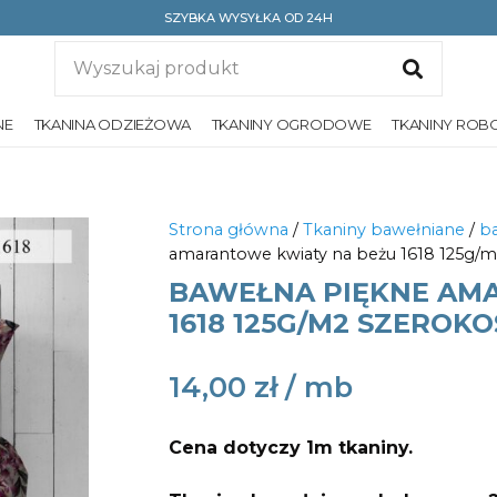
SZYBKA WYSYŁKA OD 24H
NE
TKANINA ODZIEŻOWA
TKANINY OGRODOWE
TKANINY ROB
Strona główna
/
Tkaniny bawełniane
/
ba
amarantowe kwiaty na beżu 1618 125g/m
BAWEŁNA PIĘKNE AM
1618 125G/M2 SZEROKO
14,00
zł
Cena dotyczy 1m tkaniny.