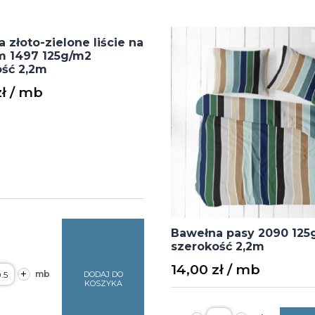
 złoto-zielone liście na
m 1497 125g/m2
ość 2,2m
zł
Bawełna pasy 2090 125
szerokość 2,2m
14,00
zł
ość
+
DODAJ DO
awełna
KOSZYKA
oto-
ielone
ilość
ście