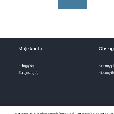
szarym
n
(1957)
c
125g/m2
1
szerokość
1
2,2m
s
2
Moje konto
Obsługa
Zaloguj się
Metody pł
Zarejestruj się
Metody i 
Ta strona używa ciasteczek (cookies). Korzystając ze strony