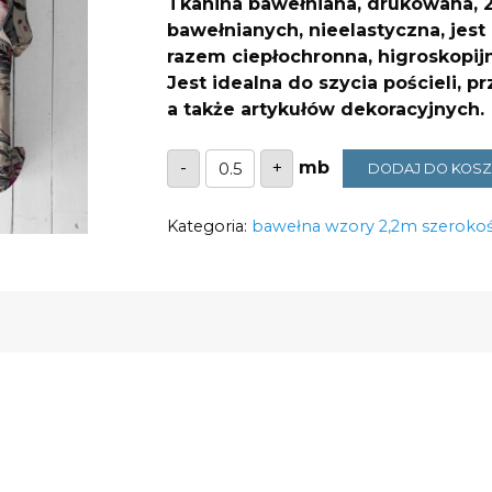
Tkanina bawełniana, drukowana, 2
bawełnianych, nieelastyczna, jest
razem ciepłochronna, higroskopijn
Jest idealna do
szycia pościeli, p
a także artykułów dekoracyjnych.
ilość
-
+
DODAJ DO KOS
Bawełna
piękne
amarantowe
Kategoria:
kwiaty
bawełna wzory 2,2m szerokoś
na
beżu
1618
125g/m2
szerokość
2,2m