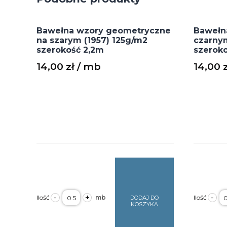
Bawełna wzory geometryczne
Bawełna
na szarym (1957) 125g/m2
czarny
szerokość 2,2m
szerok
14,00
zł
14,00
ilość
il
-
+
-
DODAJ DO
Bawełna
B
KOSZYKA
wzory
zł
geometryczne
z
na
li