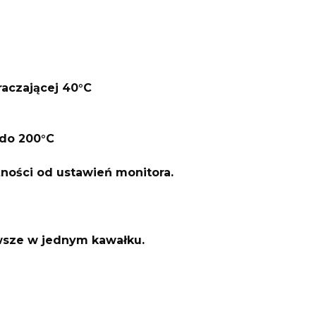
raczającej 40°C
do 200°C
żności od ustawień monitora.
awsze w jednym kawałku.