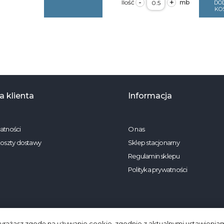
-
+
DO
Bawełna
a
KO
pasy
zarnym
2090
497
125g/m2
25g/m2
szerokość
zerokość
2,2m
,2m
 klienta
Informacja
atności
O nas
koszty dostawy
Sklep stacjonarny
Regulamin sklepu
Polityka prywatności
 wyrażasz zgodę na używanie cookie, zgodnie z aktualnymi ustawieniam