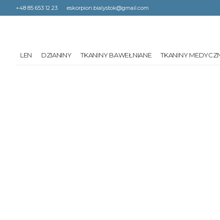
+48 85 653 12 23
eskorpion.bialystok@gmail.com
LEN
DZIANINY
TKANINY BAWEŁNIANE
TKANINY MEDYCZ