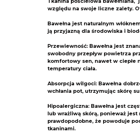
Tkanina pościelowa bawełniana, 
względu na swoje liczne zalety. O
Bawełna jest naturalnym włóknem
ją przyjazną dla środowiska i bio
Przewiewność: Bawełna jest znan
swobodny przepływ powietrza prz
komfortowy sen, nawet w ciepłe 
temperatury ciała.
Absorpcja wilgoci: Bawełna dobrze
wchłania pot, utrzymując skórę s
Hipoalergiczna: Bawełna jest czę
lub wrażliwą skórą, ponieważ jest 
prawdopodobne, że powoduje pod
tkaninami.