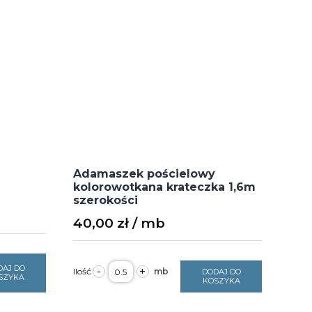
Adamaszek pościelowy
kolorowotkana krateczka 1,6m
szerokości
40,00
zł
ilość
DAJ DO
-
+
DODAJ DO
Adamaszek
SZYKA
KOSZYKA
pościelowy
kolorowotkana
krateczka