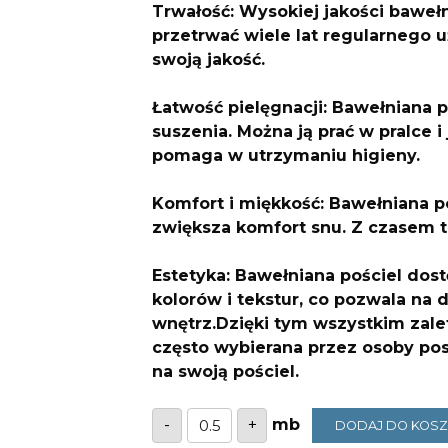
Trwałość: Wysokiej jakości bawełn
przetrwać wiele lat regularnego 
swoją jakość.
Łatwość pielęgnacji: Bawełniana p
suszenia. Można ją prać w pralce 
pomaga w utrzymaniu higieny.
Komfort i miękkość: Bawełniana po
zwiększa komfort snu. Z czasem tk
Estetyka: Bawełniana pościel dos
kolorów i tekstur, co pozwala na 
wnętrz.Dzięki tym wszystkim zale
często wybierana przez osoby pos
na swoją pościel.
ilość
-
+
DODAJ DO KOS
Bawełna
różowe