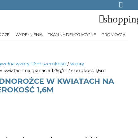
shoppin
OCZE
WYPEŁNIENIA
TKANINY DEKORACYJNE
PROMOCJA
wełna wzory 1,6m szerokości
/
wzory
 kwiatach na granacie 125g/m2 szerokość 1,6m
DNOROŻCE W KWIATACH NA
EROKOŚĆ 1,6M