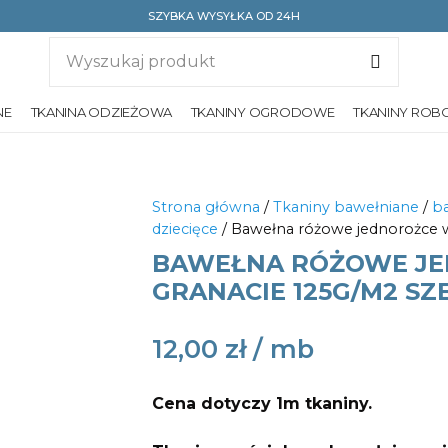
SZYBKA WYSYŁKA OD 24H
NE
TKANINA ODZIEŻOWA
TKANINY OGRODOWE
TKANINY ROB
Strona główna
/
Tkaniny bawełniane
/
ba
dziecięce
/ Bawełna różowe jednorożce w
BAWEŁNA RÓŻOWE JE
GRANACIE 125G/M2 SZ
12,00
zł
Cena dotyczy 1m tkaniny.