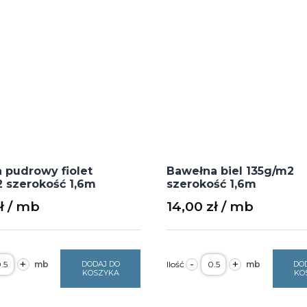
 pudrowy fiolet
Bawełna biel 135g/m2
 szerokość 1,6m
szerokość 1,6m
ł
14,00
zł
ość
ilość
+
-
+
DODAJ DO
DO
kanina
Bawełna
KOSZYKA
KO
udrowy
biel
olet
135g/m2
35g/m2
szerokość