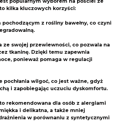
jest popularnym wyborem na pościel ze
to kilka kluczowych korzyści:
 pochodzącym z rośliny bawełny, co czyni
degradowalną.
a ze swojej przewiewności, co pozwala na
ez tkaninę. Dzięki temu zapewnia
noce, ponieważ pomaga w regulacji
 pochłania wilgoć, co jest ważne, gdyż
uchą i zapobiegając uczuciu dyskomfortu.
sto rekomendowana dla osób z alergiami
miękka i delikatna, a także mniej
rażnienia w porównaniu z syntetycznymi