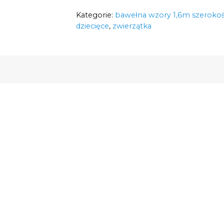
jednorożce
Kategorie:
w kwiatach
bawełna wzory 1,6m szerokoś
na
dziecięce
,
zwierzątka
granacie
125g/m2
szerokość
1,6m