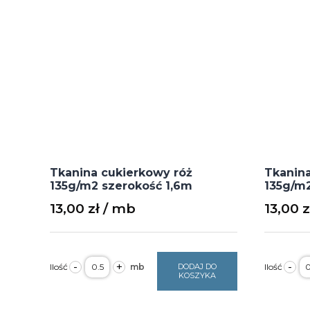
Tkanina cukierkowy róż
Tkanina
135g/m2 szerokość 1,6m
135g/m2
13,00
zł
13,00
z
ilość
il
-
+
-
DODAJ DO
Tkanina
T
KOSZYKA
cukierkowy
p
róż
fi
135g/m2
1