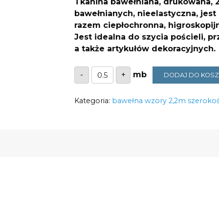
Tkanina bawełniana, drukowana, 2
bawełnianych, nieelastyczna, jest
razem ciepłochronna, higroskopijn
Jest idealna do
szycia pościeli, p
a także artykułów dekoracyjnych.
ilość
-
+
DODAJ DO KOS
Bawełna
różowe
róże
Kategoria:
1919
bawełna wzory 2,2m szerokoś
125g/m2
szerokość
2,2m