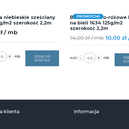
PROMOCJA!
 niebieskie sześciany
Bawełna szaro-różowe 
5g/m2 szerokość 2,2m
na bieli 1634 125g/m2
szerokość 2,2m
zł
Original
14,00
zł
10,00
zł
price
was:
ość
ilość
+
DODAJ DO
-
+
DO
awełna
14,00 zł.
Bawełna
KOSZYKA
KO
ebieskie
szaro-
ześciany
różowe
11
kwiaty
25g/m2
na
zerokość
bieli
,2m
1634
125g/m2
szerokość
2,2m
 klienta
Informacja