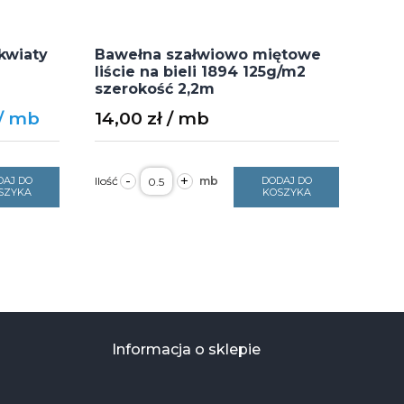
kwiaty
Bawełna szałwiowo miętowe
liście na bieli 1894 125g/m2
szerokość 2,2m
Current
14,00
zł
price
is:
ilość
-
+
DAJ DO
DODAJ DO
10,00 zł.
Bawełna
SZYKA
KOSZYKA
szałwiowo
miętowe
liście
na
bieli
1894
125g/m2
szerokość
2,2m
Informacja o sklepie