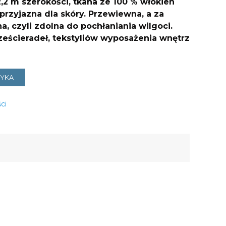
,2 m szerokości, tkana ze 100 % włókien
 przyjazna dla skóry. Przewiewna, a za
a, czyli zdolna do pochłaniania wilgoci.
rześcieradeł, tekstyliów wyposażenia wnętrz
ZYKA
ci