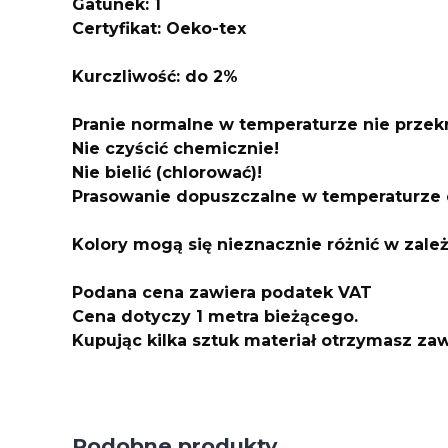
Gatunek: 1
Certyfikat: Oeko-tex
Kurczliwo
ść: do 2%
Pranie normalne w temperaturze nie przek
Nie czyścić chemicznie!
Nie bielić (chlorować)!
Prasowanie dopuszczalne w temperaturze 
Kolory mogą się nieznacznie różnić w zale
Podana cena zawiera podatek VAT
Cena dotyczy 1 metra bieżącego.
Kupując kilka sztuk materiał otrzymasz z
Podobne produkty