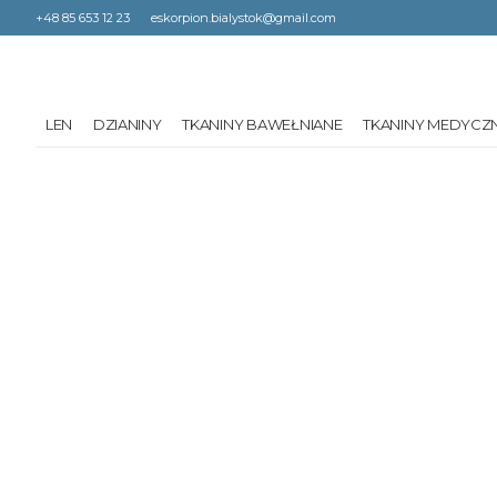
+48 85 653 12 23
eskorpion.bialystok@gmail.com
LEN
DZIANINY
TKANINY BAWEŁNIANE
TKANINY MEDYCZ