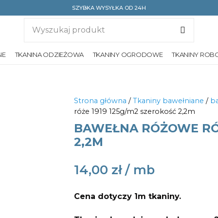
SZYBKA WYSYŁKA OD 24H
NE
TKANINA ODZIEŻOWA
TKANINY OGRODOWE
TKANINY ROB
Strona główna
/
Tkaniny bawełniane
/
ba
róże 1919 125g/m2 szerokość 2,2m
BAWEŁNA RÓŻOWE RÓŻ
2,2M
14,00
zł
Cena dotyczy 1m tkaniny.