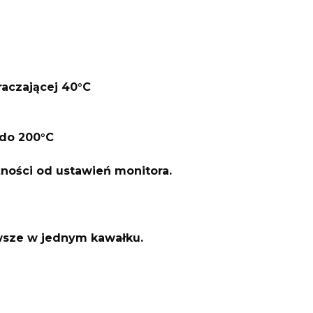
raczającej 40°C
do 200°C
żności od ustawień monitora.
awsze w jednym kawałku.