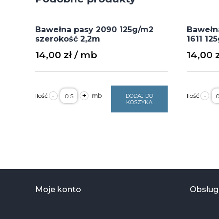
Bawełna pasy 2090 125g/m2
Bawełna
szerokość 2,2m
1611 12
14,00
zł
14,00
ilość
il
-
+
-
DODAJ DO
Bawełna
B
KOSZYKA
pasy
ni
2090
s
125g/m2
16
szerokość
1
2,2m
s
2
Moje konto
Obsługa