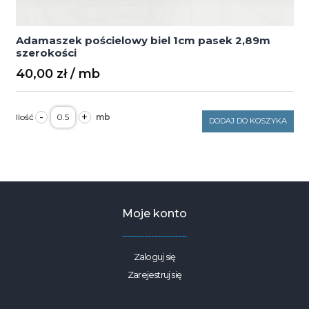
Adamaszek pościelowy biel 1cm pasek 2,89m
szerokości
40,00
zł
ilość
-
+
Adamaszek
DODAJ DO KOSZYKA
pościelowy
biel
1cm
pasek
2,89m
szerokości
Moje konto
Zaloguj się
Zarejestruj się