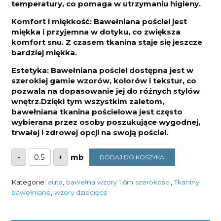
temperatury, co pomaga w utrzymaniu higieny.
Komfort i miękkość: Bawełniana pościel jest
miękka i przyjemna w dotyku, co zwiększa
komfort snu. Z czasem tkanina staje się jeszcze
bardziej miękka.
Estetyka: Bawełniana pościel dostępna jest w
szerokiej gamie wzorów, kolorów i tekstur, co
pozwala na dopasowanie jej do różnych stylów
wnętrz.Dzięki tym wszystkim zaletom,
bawełniana tkanina pościelowa jest często
wybierana przez osoby poszukujące wygodnej,
trwałej i zdrowej opcji na swoją pościel.
ilość
-
+
DODAJ DO KOSZYKA
Bawełna
pojazdy
drogowe
na
Kategorie:
auta
,
bawełna wzory 1,6m szerokości
,
Tkaniny
beżu
bawełniane
,
wzory dziecięce
125g/m2
szerokość
1,6m