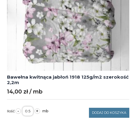
Bawełna kwitnąca jabłoń 1918 125g/m2 szerokość
2,2m
14,00
zł
ilość
-
+
Bawełna
DODAJ DO KOSZYKA
kwitnąca
jabłoń
1918
125g/m2
szerokość