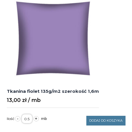
2,2m
Tkanina fiolet 135g/m2 szerokość 1,6m
13,00
zł
ilość
-
+
Tkanina
DODAJ DO KOSZYKA
fiolet
135g/m2