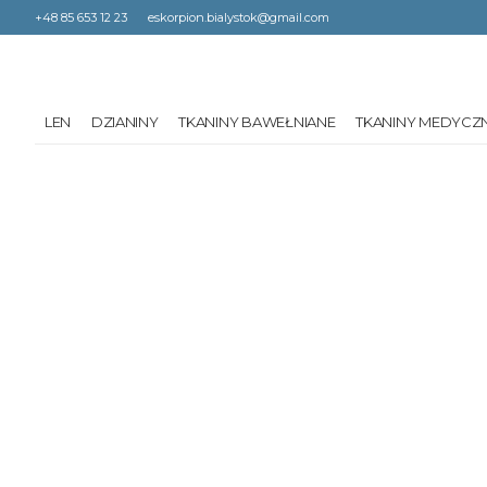
+48 85 653 12 23
eskorpion.bialystok@gmail.com
LEN
DZIANINY
TKANINY BAWEŁNIANE
TKANINY MEDYCZ