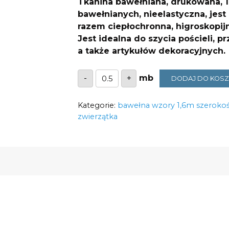
Tkanina bawełniana, drukowana, 1
bawełnianych, nieelastyczna, jest
razem ciepłochronna, higroskopijn
Jest idealna do
szycia pościeli, p
a także artykułów dekoracyjnych.
ilość
-
+
DODAJ DO KOS
Bawełna
zajączki
z
Kategorie:
różowymi
bawełna wzory 1,6m szerokoś
uszkami
zwierzątka
125g/m2
szerokość
1,6m