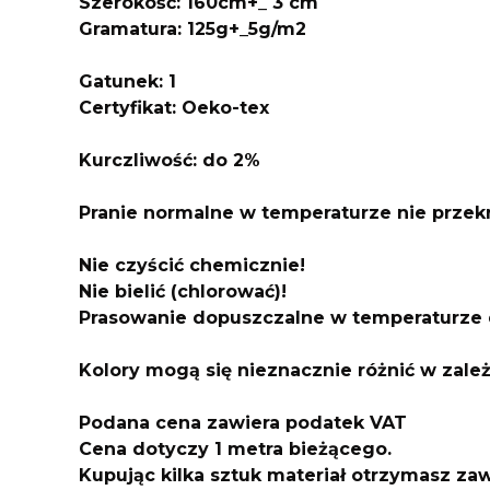
Szerokość: 160cm+_ 3 cm
Gramatura: 125g+_5g/m2
Gatunek: 1
Certyfikat: Oeko-tex
Kurczliwo
ść: do 2%
Pranie normalne w temperaturze nie przek
Nie czyścić chemicznie!
Nie bielić (chlorować)!
Prasowanie dopuszczalne w temperaturze 
Kolory mogą się nieznacznie różnić w zale
Podana cena zawiera podatek VAT
Cena dotyczy 1 metra bieżącego.
Kupując kilka sztuk materiał otrzymasz z