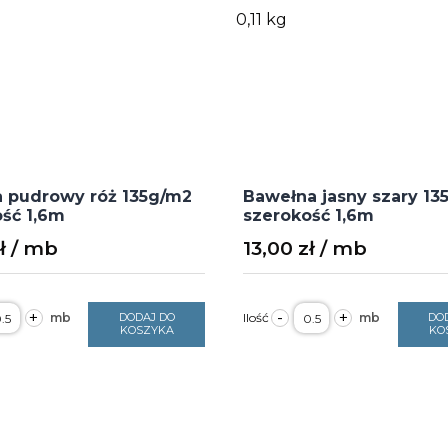
0,11 kg
a pudrowy róż 135g/m2
Bawełna jasny szary 13
ść 1,6m
szerokość 1,6m
ł
13,00
zł
ość
ilość
+
-
+
DODAJ DO
DO
kanina
Bawełna
KOSZYKA
KO
udrowy
jasny
óż
szary
35g/m2
135g/m2
zerokość
szerokość
,6m
1,6m