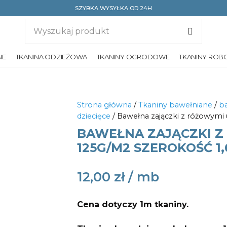
SZYBKA WYSYŁKA OD 24H
NE
TKANINA ODZIEŻOWA
TKANINY OGRODOWE
TKANINY ROB
Strona główna
/
Tkaniny bawełniane
/
ba
dziecięce
/ Bawełna zajączki z różowymi
BAWEŁNA ZAJĄCZKI Z
125G/M2 SZEROKOŚĆ 1
12,00
zł
Cena dotyczy 1m tkaniny.