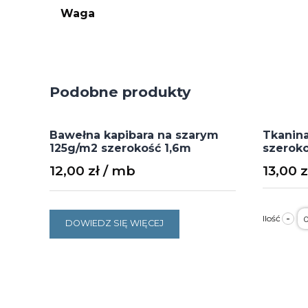
Waga
Podobne produkty
Bawełna kapibara na szarym
Tkanin
125g/m2 szerokość 1,6m
szeroko
12,00
zł
13,00
z
il
-
T
DOWIEDZ SIĘ WIĘCEJ
p
r
1
s
1