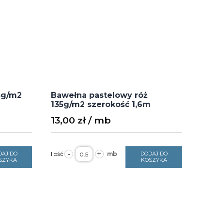
5g/m2
Bawełna pastelowy róż
135g/m2 szerokość 1,6m
13,00
zł
ilość
-
+
DAJ DO
DODAJ DO
Bawełna
SZYKA
KOSZYKA
pastelowy
róż
135g/m2
szerokość
1,6m