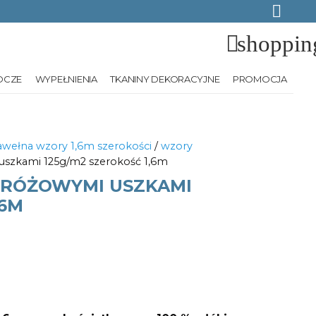
shoppin
OCZE
WYPEŁNIENIA
TKANINY DEKORACYJNE
PROMOCJA
wełna wzory 1,6m szerokości
/
wzory
 uszkami 125g/m2 szerokość 1,6m
 RÓŻOWYMI USZKAMI
,6M