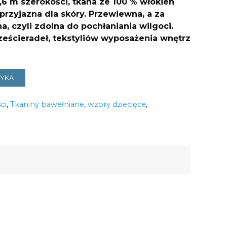
,6 m szerokości, tkana ze 100 % włókien
 przyjazna dla skóry. Przewiewna, a za
a, czyli zdolna do pochłaniania wilgoci.
rześcieradeł, tekstyliów wyposażenia wnętrz
ZYKA
ci
,
Tkaniny bawełniane
,
wzory dziecięce
,