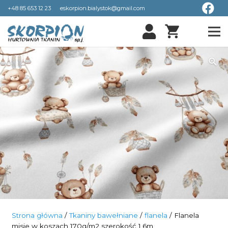
+48 85 653 12 23
eskorpion.bialystok@gmail.com
shopping_cart
Strona główna
/
Tkaniny bawełniane
/
flanela
/ Flanela
misie w koszach 170g/m2 szerokość 1,6m