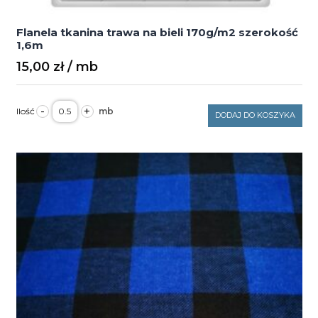
Flanela tkanina trawa na bieli 170g/m2 szerokość
1,6m
15,00
zł
ilość
-
+
Flanela
DODAJ DO KOSZYKA
tkanina
trawa
na
bieli
170g/m2
szerokość
1,6m