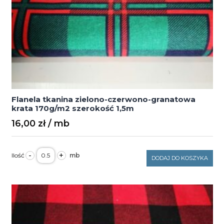
Flanela tkanina zielono-czerwono-granatowa
krata 170g/m2 szerokość 1,5m
16,00
zł
ilość
-
+
Flanela
DODAJ DO KOSZYKA
tkanina
zielono-
czerwono-
granatowa
krata
170g/m2
szerokość
1,5m