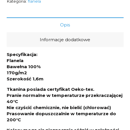
koszach
Kategoria:
flanela
170g/m2
szerokość
1,6m
Opis
Informacje dodatkowe
Specyfikacja:
Flanela
Bawełna 100%
170g/m2
Szerokość 1,6m
Tkanina posiada certyfikat Oeko-tex.
Pranie normalne w temperaturze przekraczającej
40°C
Nie czyścić chemicznie, nie bielić (chlorować)
Prasowanie dopuszczalnie w temperaturze do
200°C