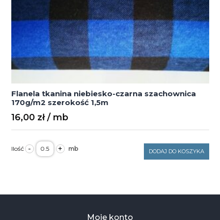
Flanela tkanina niebiesko-czarna szachownica
170g/m2 szerokość 1,5m
16,00
zł
ilość
-
+
Flanela
DODAJ DO KOSZYKA
tkanina
niebiesko-
czarna
szachownica
170g/m2
szerokość
1,5m
Moje konto