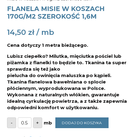
FLANELA MISIE W KOSZACH
170G/M2 SZEROKOŚĆ 1,6M
14,50
zł
Cena dotyczy 1 metra bieżącego.
Lubisz ciepełko? Milutka, mięciutka pościel lub
piżamka z flanelki to będzie to. Tkanina ta super
sprawdza się też jako
pielucha do owinięcia maluszka po kąpieli.
Tkanina flanelowa bawełniana o splocie
płóciennym, wyprodukowana w Polsce.
Wykonana z naturalnych włókien, gwarantuje
idealną cyrkulację powietrza, a z także zapewnia
odpowiedni komfort w użytkowaniu.
ilość
-
+
DODAJ DO KOSZYKA
Flanela
misie
w