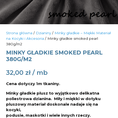
Strona główna
/
Dzianiny
/
Minky gładkie – Miękki Materiał
na Kocyki i Akcesoria
/ Minky gładkie smoked pearl
380g/m2
MINKY GŁADKIE SMOKED PEARL
380G/M2
32,00
zł
Cena dotyczy 1m tkaniny.
Minky gładkie plusz
to wyjątkowo delikatna
poliestrowa dzianina.
Miły i miękki w dotyku
pluszowy materiał doskonale nadaje się na
kocyki,
podusie, maskotki i wiele innych rzeczy.