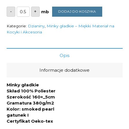
ilość
-
+
DODAJ DO KOSZYKA
Minky
gładkie
smoked
pearl
Kategorie:
Dzianiny
,
Minky gładkie – Miękki Materiał na
380g/m2
Kocyki i Akcesoria
Opis
Informacje dodatkowe
Minky gładkie
Skład 100% Poliester
Szerokość 160+_5cm
Gramatura 380g/m2
Kolor: smoked pearl
gatunek I
Certyfikat Oeko-tex