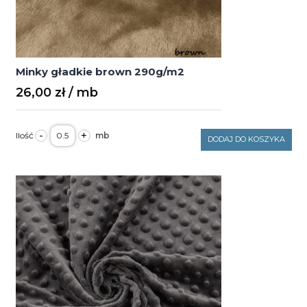
Minky gładkie brown 290g/m2
26,00
zł
ilość
-
+
Minky
DODAJ DO KOSZYKA
gładkie
brown
290g/m2