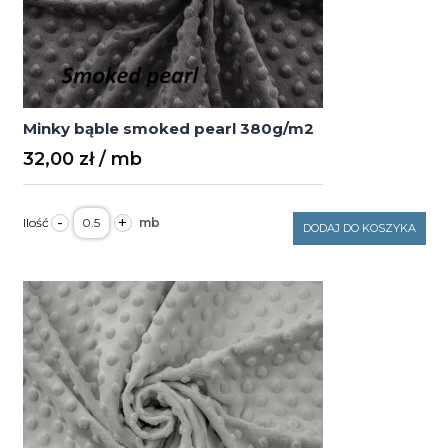
Minky bąble smoked pearl 380g/m2
32,00
zł
ilość
-
+
Minky
DODAJ DO KOSZYKA
bąble
smoked
pearl
380g/m2