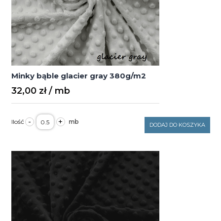
Minky bąble glacier gray 380g/m2
32,00
zł
ilość
-
+
Minky
DODAJ DO KOSZYKA
bąble
glacier
gray
380g/m2