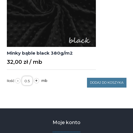
Minky bąble black 380g/m2
32,00
zł
ilość
-
+
Minky
DODAJ DO KOSZYKA
bąble
black
380g/m2
Moje konto