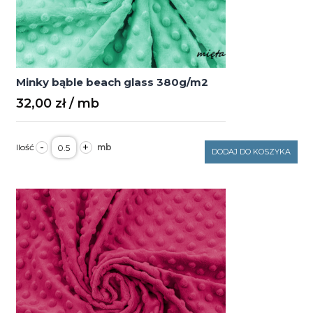
Minky bąble beach glass 380g/m2
32,00
zł
ilość
-
+
Minky
DODAJ DO KOSZYKA
bąble
beach
glass
380g/m2