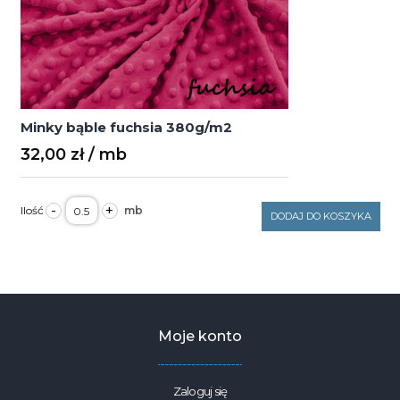
Minky bąble fuchsia 380g/m2
32,00
zł
ilość
-
+
Minky
DODAJ DO KOSZYKA
bąble
fuchsia
380g/m2
Moje konto
Zaloguj się