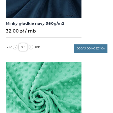
Minky gładkie navy 380g/m2
32,00
zł
ilość
-
+
Minky
DODAJ DO KOSZYKA
gładkie
navy
380g/m2