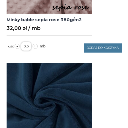
Minky bąble sepia rose 380g/m2
32,00
zł
ilość
-
+
Minky
DODAJ DO KOSZYKA
bąble
sepia
rose
380g/m2