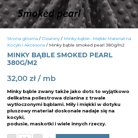
Strona główna
/
Dzianiny
/
Minky bąble– Miękki Materiał na
Kocyki i Akcesoria
/ Minky bąble smoked pearl 380g/m2
MINKY BĄBLE SMOKED PEARL
380G/M2
32,00
zł
Minky bąble zwany także jako dots to wyjątkowo
delikatna poliestrowa dzianina z trwale
wytłoczonymi bąblami. Miły i miękki w dotyku
pluszowy materiał doskonale nadaje się na
kocyki,
podusie, maskotki i wiele innych rzeczy.
ilość