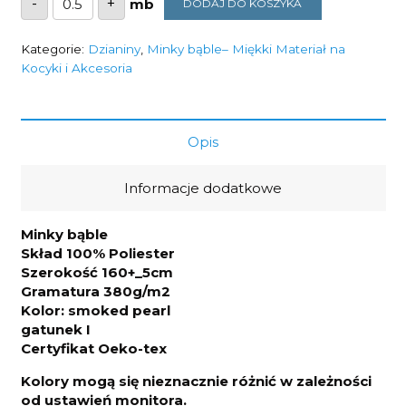
-
+
DODAJ DO KOSZYKA
Minky
bąble
smoked
pearl
Kategorie:
Dzianiny
,
Minky bąble– Miękki Materiał na
380g/m2
Kocyki i Akcesoria
Opis
Informacje dodatkowe
Minky bąble
Skład 100% Poliester
Szerokość 160+_5cm
Gramatura 380g/m2
Kolor: smoked pearl
gatunek I
Certyfikat Oeko-tex
Kolory mogą się nieznacznie różnić w zależności
od ustawień monitora.