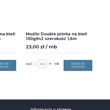
na bieli
Muślin Double piórka na bieli
m
130g/m2 szerokość 1,6m
23,00
zł
ilość
-
+
DAJ DO
DODAJ DO
Muślin
SZYKA
KOSZYKA
Double
piórka
na
bieli
130g/m2
szerokość
1,6m
Informacja o sklepie