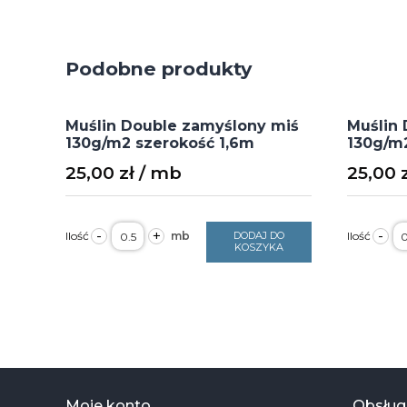
Podobne produkty
Muślin Double zamyślony miś
Muślin 
130g/m2 szerokość 1,6m
130g/m2
25,00
zł
25,00
ilość
il
-
+
-
DODAJ DO
Muślin
M
KOSZYKA
Double
D
zamyślony
m
miś
a
130g/m2
1
szerokość
s
1,6m
1
Moje konto
Obsługa