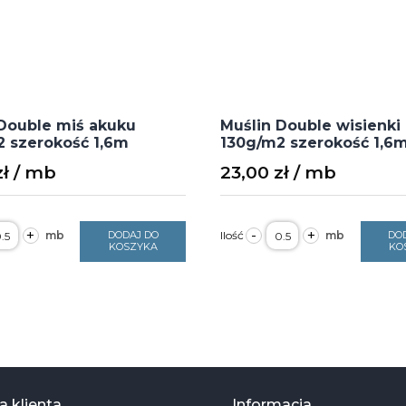
Double miś akuku
Muślin Double wisienki 
 szerokość 1,6m
130g/m2 szerokość 1,6
zł
23,00
zł
ość
ilość
+
-
+
DODAJ DO
DO
uślin
Muślin
KOSZYKA
KO
ouble
Double
iś
wisienki
kuku
na
30g/m2
bieli
zerokość
130g/m2
,6m
szerokość
1,6m
 klienta
Informacja