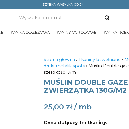
SZYBKA WYSYŁKA OD 24H
NE
TKANINA ODZIEŻOWA
TKANINY OGRODOWE
TKANINY ROB
Strona główna
/
Tkaniny bawełniane
/
Mu
druki-metalik spots
/ Muślin Double gaz
szerokość 1,4m
MUŚLIN DOUBLE GAZE
ZWIERZĄTKA 130G/M2 
25,00
zł
Cena dotyczy 1m tkaniny.