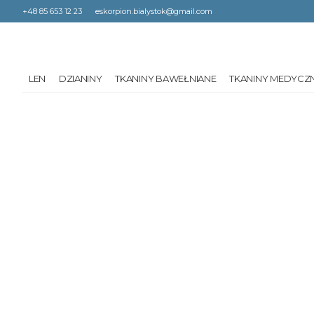
+48 85 653 12 23
eskorpion.bialystok@gmail.com
LEN
DZIANINY
TKANINY BAWEŁNIANE
TKANINY MEDYCZ