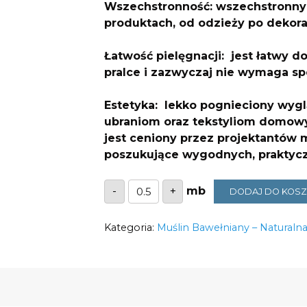
Wszechstronność: wszechstronny 
produktach, od odzieży po dekorac
Łatwość pielęgnacji: jest łatwy do
pralce i zazwyczaj nie wymaga sp
Estetyka: lekko pognieciony wyglą
ubraniom oraz tekstyliom domowy
jest ceniony przez projektantów 
poszukujące wygodnych, praktyc
ilość
-
+
DODAJ DO KOS
Muślin
Double
gaze
Kategoria:
beżowo
Muślin Bawełniany – Naturalna
szare
leśne
zwierzątka
130g/m2
szerokość
1,4m