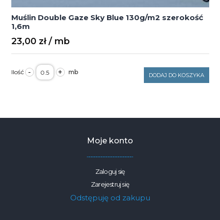
Muślin Double Gaze Sky Blue 130g/m2 szerokość
1,6m
23,00
zł
ilość
-
+
Muślin
DODAJ DO KOSZYKA
Double
Gaze
Sky
Blue
130g/m2
szerokość
1,6m
Moje konto
Zaloguj się
Zarejestruj się
Odstępuję od zakupu