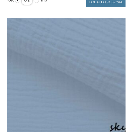
-
+
Muślin
DODAJ DO KOSZYKA
Double
Gaze
Warm
Beige
130g/m2
szerokość
1,6m