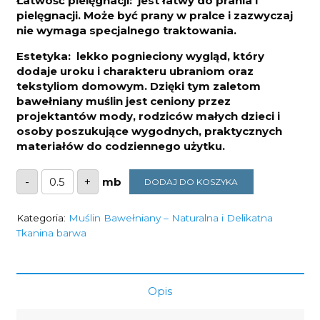
Łatwość pielęgnacji: jest łatwy do prania i
pielęgnacji. Może być prany w pralce i zazwyczaj
nie wymaga specjalnego traktowania.
Estetyka: lekko pognieciony wygląd, który
dodaje uroku i charakteru ubraniom oraz
tekstyliom domowym. Dzięki tym zaletom
bawełniany muślin jest ceniony przez
projektantów mody, rodziców małych dzieci i
osoby poszukujące wygodnych, praktycznych
materiałów do codziennego użytku.
ilość
-
+
DODAJ DO KOSZYKA
Muślin
Double
Gaze
musztarda
Kategoria:
Muślin Bawełniany – Naturalna i Delikatna
130g/m2
Tkanina barwa
szerokość
1,6m
Opis