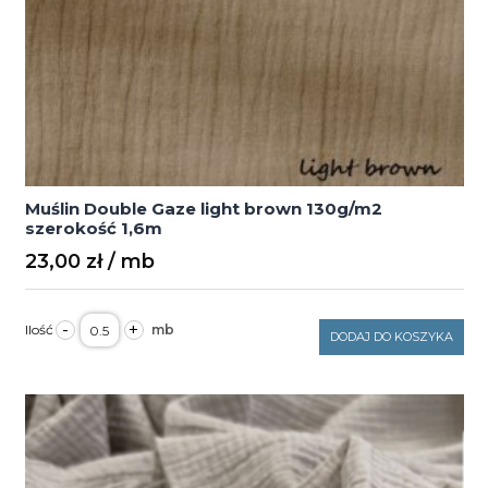
Muślin Double Gaze light brown 130g/m2
szerokość 1,6m
23,00
zł
ilość
-
+
Muślin
DODAJ DO KOSZYKA
Double
Gaze
light
brown
130g/m2
szerokość
1,6m