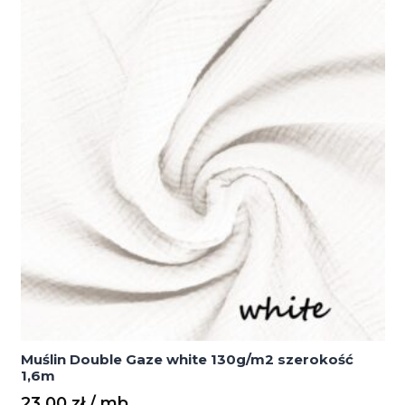
szerokość
1,6m
Muślin Double Gaze white 130g/m2 szerokość
1,6m
23,00
zł