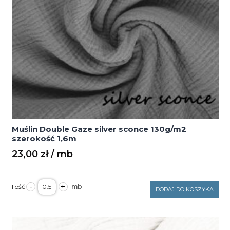
Muślin Double Gaze silver sconce 130g/m2
szerokość 1,6m
23,00
zł
ilość
-
+
Muślin
DODAJ DO KOSZYKA
Double
Gaze
silver
sconce
130g/m2