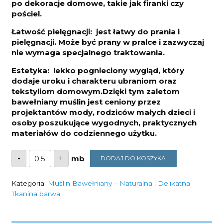
po dekoracje domowe, takie jak firanki czy
pościel.
Łatwość pielęgnacji: jest łatwy do prania i
pielęgnacji. Może być prany w pralce i zazwyczaj
nie wymaga specjalnego traktowania.
Estetyka: lekko pognieciony wygląd, który
dodaje uroku i charakteru ubraniom oraz
tekstyliom domowym.Dzięki tym zaletom
bawełniany muślin jest ceniony przez
projektantów mody, rodziców małych dzieci i
osoby poszukujące wygodnych, praktycznych
materiałów do codziennego użytku.
ilość
-
+
DODAJ DO KOSZYKA
Muślin
Double
Gaze
Warm
Kategoria:
Muślin Bawełniany – Naturalna i Delikatna
Beige
Tkanina barwa
130g/m2
szerokość
1,6m