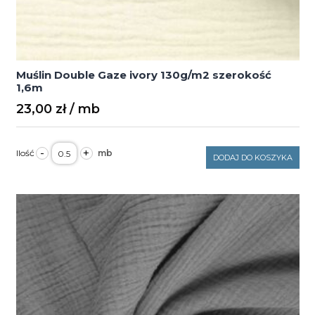
Muślin Double Gaze ivory 130g/m2 szerokość
1,6m
23,00
zł
ilość
-
+
Muślin
DODAJ DO KOSZYKA
Double
Gaze
ivory
130g/m2
szerokość
1,6m