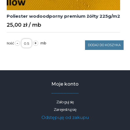
Poliester wodoodporny premium żółty 225g/m2
25,00
zł
ilość
-
+
Poliester
DODAJ DO KOSZYKA
wodoodporny
premium
żółty
225g/m2
Moje konto
Zaloguj się
Zarejestruj się
Odstępuję od zakupu