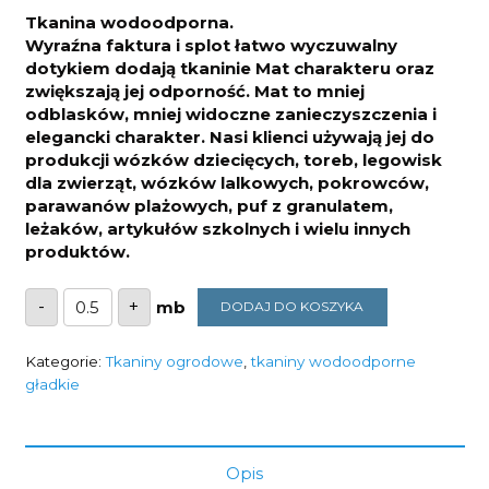
Tkanina wodoodporna.
Wyraźna faktura i splot łatwo wyczuwalny
dotykiem dodają tkaninie Mat charakteru oraz
zwiększają jej odporność. Mat to mniej
odblasków, mniej widoczne zanieczyszczenia i
elegancki charakter. Nasi klienci używają jej do
produkcji wózków dziecięcych, toreb, legowisk
dla zwierząt, wózków lalkowych, pokrowców,
parawanów plażowych, puf z granulatem,
leżaków, artykułów szkolnych i wielu innych
produktów.
ilość
-
+
DODAJ DO KOSZYKA
Poliester
wodoodporny
Oxford
mat
Kategorie:
Tkaniny ogrodowe
,
tkaniny wodoodporne
beżowy
gładkie
190g/m2
Opis