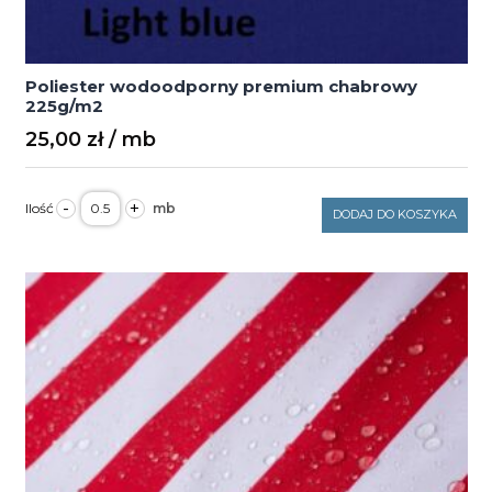
Poliester wodoodporny premium chabrowy
225g/m2
25,00
zł
ilość
-
+
Poliester
DODAJ DO KOSZYKA
wodoodporny
premium
chabrowy
225g/m2