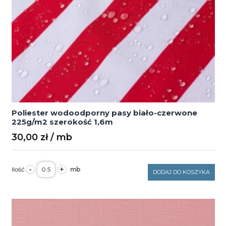
Poliester wodoodporny pasy biało-czerwone
225g/m2 szerokość 1,6m
30,00
zł
ilość
-
+
Poliester
DODAJ DO KOSZYKA
wodoodporny
pasy
biało-
czerwone
225g/m2
szerokość
1,6m