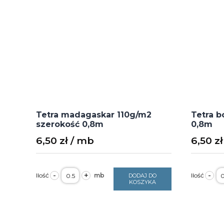
Tetra madagaskar 110g/m2
Tetra b
szerokość 0,8m
0,8m
6,50
zł
6,50
zł
ilość
il
-
+
-
DODAJ DO
Tetra
T
KOSZYKA
madagaskar
b
110g/m2
1
szerokość
s
0,8m
0