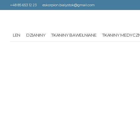
+48 85 653 12 23
eskorpion.bialystok@gmail.com
LEN
DZIANINY
TKANINY BAWEŁNIANE
TKANINY MEDYCZ