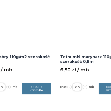
obry 110g/m2 szerokość
Tetra miś marynarz 110
szerokość 0,8m
6,50
zł
ość
ilość
+
-
+
DODAJ DO
DO
etra
Tetra
KOSZYKA
KO
obry
miś
10g/m2
marynarz
zerokość
110g/m2
,8m
szerokość
0,8m