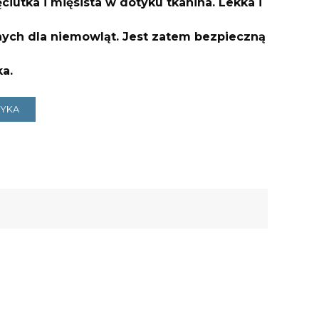
ciutka i mięsista w dotyku tkanina. Lekka i
ych dla niemowląt. Jest zatem bezpieczną
ka.
ZYKA