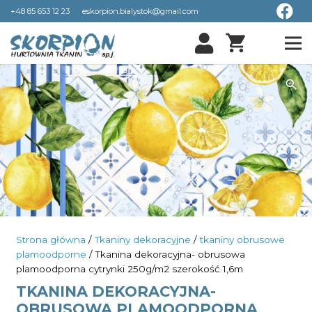
+48 85 653 12 23
eskorpion.bialystok@gmail.com
shopping_cart
Strona główna
/
Tkaniny dekoracyjne
/
tkaniny obrusowe
plamoodporne
/ Tkanina dekoracyjna- obrusowa
plamoodporna cytrynki 250g/m2 szerokość 1,6m
TKANINA DEKORACYJNA-
OBRUSOWA PLAMOODPORNA