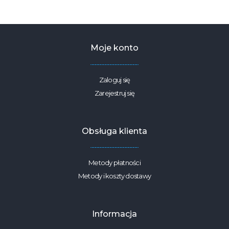
obrusowa
plamoodporna
kolorowe
pisanki
na
bieli
Moje konto
250g/m2
szerokość
1,6m
Zaloguj się
Zarejestruj się
Obsługa klienta
Metody płatności
Metody i koszty dostawy
Informacja