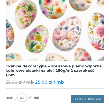
Tkanina dekoracyjna – obrusowa plamoodporna
kolorowe pisanki na bieli 250g/m2 szerokość
1,6m
Original
Current
35,00
zł
25,00
zł
price
price
was:
is:
ilość
-
+
Tkanina
DODAJ DO KOSZYKA
35,00 zł.
25,00 zł.
dekoracyjna
-