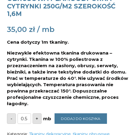
CYTRYNKI 250G/M2 SZEROKOŚĆ
1,6M
35,00
zł
Cena dotyczy 1m tkaniny.
Niezwykle efektowna tkanina drukowana –
cytrynki. Tkanina w 100% poliestrowa z
przeznaczeniem na zasłony, obrusy, serwety,
bieżniki, a także inne tekstylne dodatki do domu.
Prać w temperaturze do 40°. Nie używać środków
wybielających. Temperatura prasowania nie
powinna przekraczać 150°. Dopuszczalne
profesjonalne czyszczenie chemiczne, proces
łagodny.
ilość
-
+
DODAJ DO KOSZYKA
Tkanina
dekoracyjna-
obrusowa
plamoodporna
Kategorie:
Tkaniny dekoracyjne
,
tkaniny obrusowe