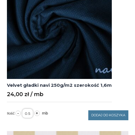
Velvet gładki navi 250g/m2 szerokość 1,6m
24,00
zł
ilość
-
+
Velvet
DODAJ DO KOSZYKA
gładki
navi
250g/m2
szerokość