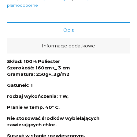
cytrynki
plamoodporne
250g/m2
szerokość
1,6m
Opis
Informacje dodatkowe
Skład: 100% Poliester
Szerokość: 160cm+_ 3 cm
Gramatura: 250g+_3g/m2
Gatunek: 1
rodzaj wykończenia: TW,
Pranie w temp. 40° C.
Nie stosować środków wybielających
zawierających chlor.
Suszyć w stanie rozwieszonym.