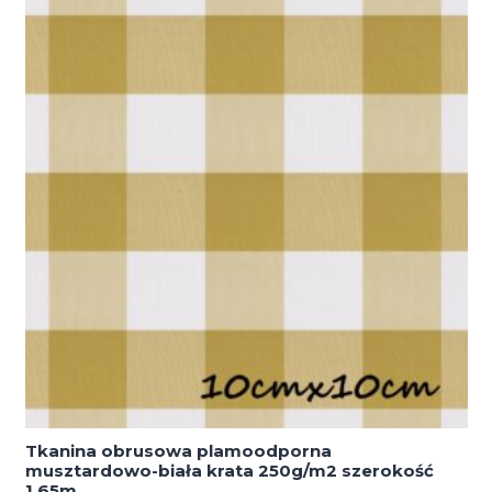
1,6m
Tkanina obrusowa plamoodporna
musztardowo-biała krata 250g/m2 szerokość
1,65m