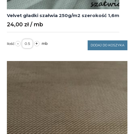
Velvet gładki szałwia 250g/m2 szerokość 1,6m
24,00
zł
ilość
-
+
Velvet
DODAJ DO KOSZYKA
gładki
szałwia
250g/m2
szerokość
1,6m