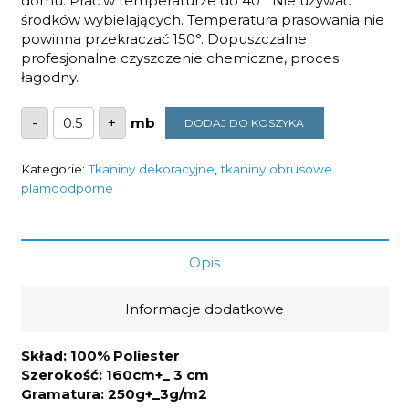
domu. Prać w temperaturze do 40°. Nie używać
środków wybielających. Temperatura prasowania nie
powinna przekraczać 150°. Dopuszczalne
profesjonalne czyszczenie chemiczne, proces
łagodny.
ilość
-
+
DODAJ DO KOSZYKA
Tkanina
dekoracyjna-
plamoodporna
owoce
Kategorie:
Tkaniny dekoracyjne
,
tkaniny obrusowe
na
plamoodporne
bieli
250g/m2
szerokość
1,6m
Opis
Informacje dodatkowe
Skład: 100% Poliester
Szerokość: 160cm+_ 3 cm
Gramatura: 250g+_3g/m2