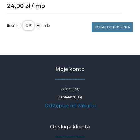
24,00
zł
ilość
-
+
Velvet
DODAJ DO KOSZYKA
gładki
turkus
250g/m2
szerokość
1,6m
Moje konto
Zaloguj się
Zarejestruj się
Odstępuję od zakupu
Obsługa klienta