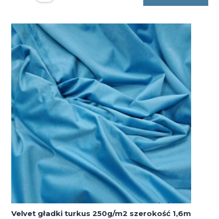
obrusowa
plamoodporna
turkusowo-
biała
krata
250g/m2
szerokość
1,65m
Velvet gładki turkus 250g/m2 szerokość 1,6m