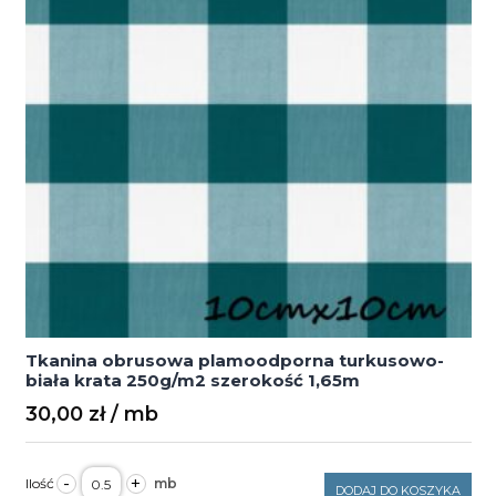
Tkanina obrusowa plamoodporna turkusowo-
biała krata 250g/m2 szerokość 1,65m
30,00
zł
ilość
-
+
Tkanina
DODAJ DO KOSZYKA