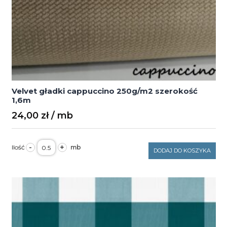
Velvet gładki cappuccino 250g/m2 szerokość
1,6m
24,00
zł
ilość
-
+
Velvet
DODAJ DO KOSZYKA
gładki
cappuccino
250g/m2
szerokość
1,6m