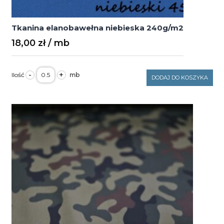
Tkanina elanobawełna niebieska 240g/m2
18,00
zł
ilość
-
+
Tkanina
DODAJ DO KOSZYKA
elanobawełna
niebieska
240g/m2