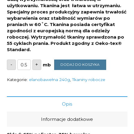
użytkowaniu. Tkanina jest łatwa w utrzymaniu.
Specjalny proces produkcyjny zapewnia trwałość
wybarwienia oraz stabilność wymiarów po
praniach w 60˚C. Tkanina posiada certyfikat
zgodności z europejską normą dla odzieży
roboczej. Wytrzymałość tkaniny sprawdzona po
55 cyklach prania. Produkt zgodny z Oeko-tex®
Standard.
ilość
-
+
DODAJ DO KOSZYKA
Tkanina
elanobawełna
camo
grey
Kategorie:
elanobawełna 240g
,
Tkaniny robocze
240g/m2
Opis
Informacje dodatkowe