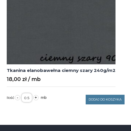
Tkanina elanobawełna ciemny szary 240g/m2
18,00
zł
ilość
-
+
Tkanina
DODAJ DO KOSZYKA
elanobawełna
ciemny
szary
240g/m2