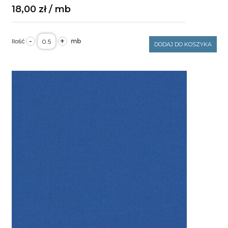
18,00
zł
ilość
-
+
Tkanina
DODAJ DO KOSZYKA
elanobawełna
bordowa
240g/m2