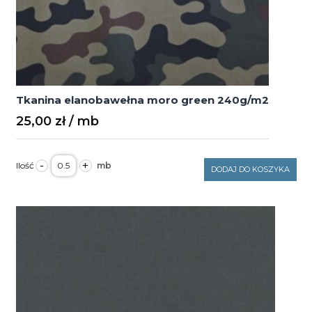
Tkanina elanobawełna moro green 240g/m2
25,00
zł
ilość
-
+
Tkanina
DODAJ DO KOSZYKA
elanobawełna
moro
green
240g/m2