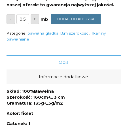
naszej ofercie to gwarancja najwyższej jakości.
ilość
-
+
DODAJ DO KOSZYKA
Tkanina
fiolet
135g/m2
szerokość
Kategorie:
bawełna gładka 1,6m szerokości
,
Tkaniny
1,6m
bawełniane
Opis
Informacje dodatkowe
Skład: 100%Bawełna
Szerokość: 160cm+_ 3 cm
Gramatura: 135g+_5g/m2
Kolor: fiolet
Gatunek: 1