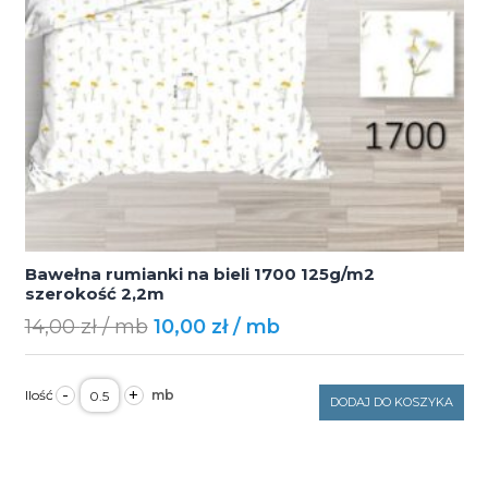
Bawełna rumianki na bieli 1700 125g/m2
szerokość 2,2m
Original
Current
14,00
zł
10,00
zł
price
price
was:
is:
ilość
-
+
Bawełna
DODAJ DO KOSZYKA
14,00 zł.
10,00 zł.
rumianki
na
bieli
1700
125g/m2