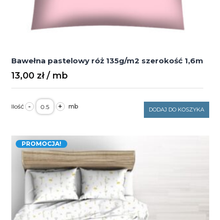
Bawełna pastelowy róż 135g/m2 szerokość 1,6m
13,00
zł
ilość
-
+
Bawełna
DODAJ DO KOSZYKA
pastelowy
róż
135g/m2
szerokość
PROMOCJA!
1,6m