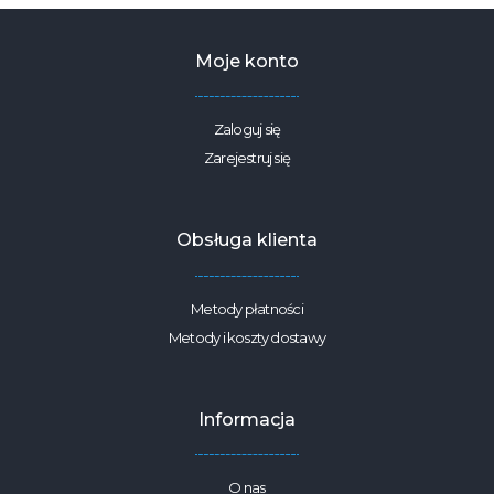
szerokość
2,2m
Moje konto
Zaloguj się
Zarejestruj się
Obsługa klienta
Metody płatności
Metody i koszty dostawy
Informacja
O nas