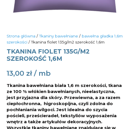
Strona główna
/
Tkaniny bawełniane
/
bawełna gładka 1,6m
szerokości
/ Tkanina fiolet 135g/m2 szerokość 1,6m
TKANINA FIOLET 135G/M2
SZEROKOŚĆ 1,6M
13,00
zł
Tkanina bawełniana biała 1,6 m szerokości, tkana
ze 100 % włókien bawełnianych, nieelastyczna,
jest przyjazna dla skóry. Przewiewna, a za razem
ciepłochronna, higroskopijna, czyli zdolna do
pochłaniania wilgoci. Jest idealna do
szycia
pościeli, prześcieradeł, tekstyliów wyposażenia
wnętrz a także artykułów dekoracyjnych.
Wszystkie tkaniny bawełniane znajdujące się w