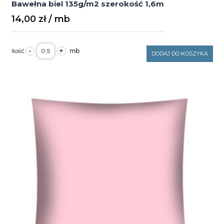
Bawełna biel 135g/m2 szerokość 1,6m
14,00
zł
ilość
-
+
Bawełna
DODAJ DO KOSZYKA
biel
135g/m2
szerokość
1,6m