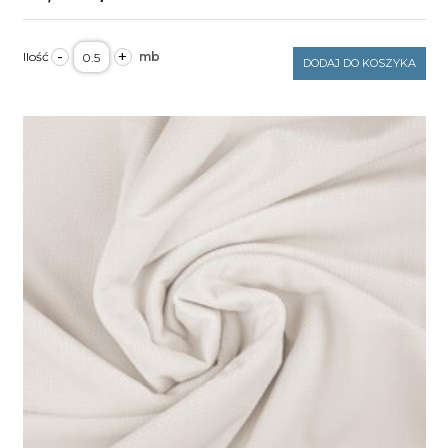
ilość
-
+
Velvet
DODAJ DO KOSZYKA
gładki
blushing
bride
250g/m2
szerokość
1,6m