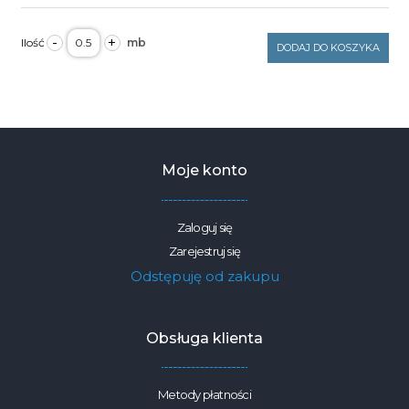
ilość
-
+
Tkanina
DODAJ DO KOSZYKA
dekoracyjna
kwiaty
szaro
beżowe
245g/m2
szerokość
1,6m
Moje konto
Zaloguj się
Zarejestruj się
Odstępuję od zakupu
Obsługa klienta
Metody płatności