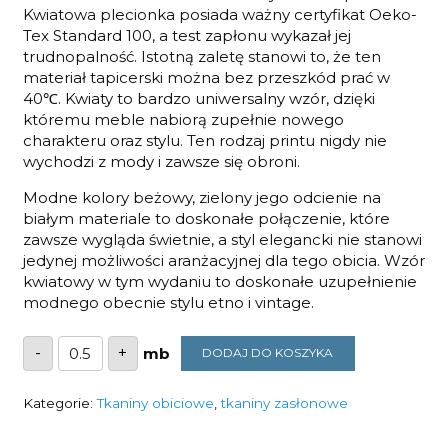
Kwiatowa plecionka posiada ważny certyfikat Oeko-
Tex Standard 100, a test zapłonu wykazał jej
trudnopalność. Istotną zaletę stanowi to, że ten
materiał tapicerski można bez przeszkód prać w
40℃. Kwiaty to bardzo uniwersalny wzór, dzięki
któremu meble nabiorą zupełnie nowego
charakteru oraz stylu. Ten rodzaj printu nigdy nie
wychodzi z mody i zawsze się obroni.
Modne kolory beżowy, zielony jego odcienie na
białym materiale to doskonałe połączenie, które
zawsze wygląda świetnie, a styl elegancki nie stanowi
jedynej możliwości aranżacyjnej dla tego obicia. Wzór
kwiatowy w tym wydaniu to doskonałe uzupełnienie
modnego obecnie stylu etno i vintage.
ilość
-
+
DODAJ DO KOSZYKA
TKANINA
ŁĄKA
01
CANVA
Kategorie:
Tkaniny obiciowe
,
tkaniny zasłonowe
300G/M2
SZEROKOŚĆ
1,4M