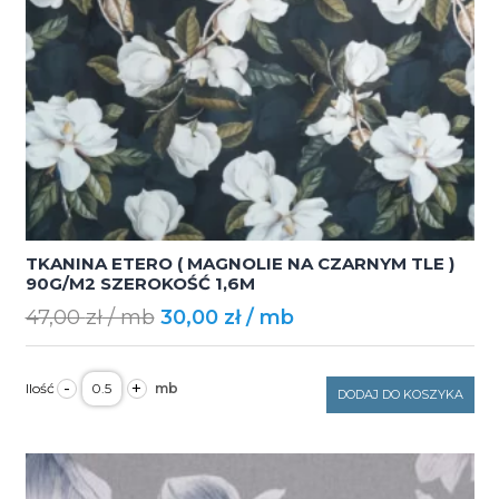
TKANINA ETERO ( MAGNOLIE NA CZARNYM TLE )
90G/M2 SZEROKOŚĆ 1,6M
Original
Current
47,00
zł
30,00
zł
price
price
was:
is:
ilość
-
+
TKANINA
DODAJ DO KOSZYKA
47,00 zł.
30,00 zł.
ETERO
(
MAGNOLIE
NA
CZARNYM
TLE