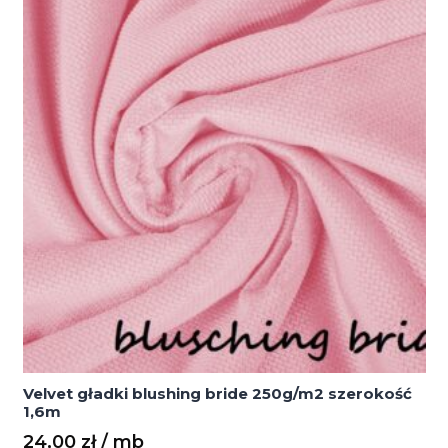
Velvet gładki blushing bride 250g/m2 szerokość
1,6m
24,00
zł