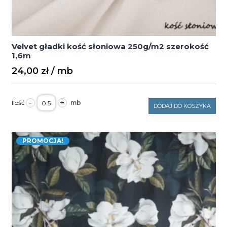
Velvet gładki kość słoniowa 250g/m2 szerokość
1,6m
24,00
zł
ilość
-
+
Velvet
DODAJ DO KOSZYKA
gładki
kość
słoniowa
250g/m2
PROMOCJA!
szerokość
1,6m