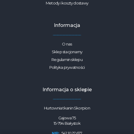
Metody i koszty dostawy
Informacja
O nas
Sklep stacjonarny
Regulamin sklepu
Polityka prywatności
Informacja o sklepie
Hurtownia tkanin Skorpion
Gajowa 75
15-794 Białystok
NIP:
542 10 27 677