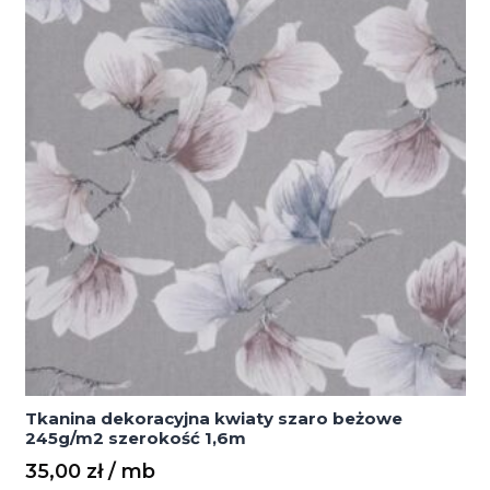
)
90G/M2
SZEROKOŚĆ
1,6M
Tkanina dekoracyjna kwiaty szaro beżowe
245g/m2 szerokość 1,6m
35,00
zł