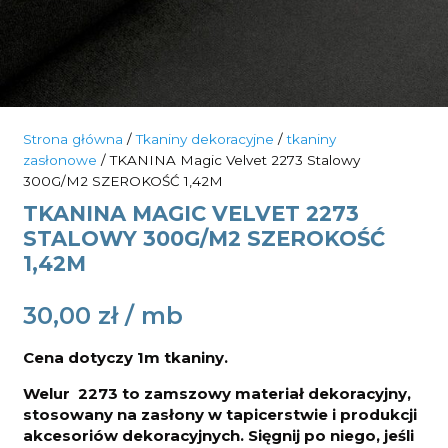
Strona główna
/
Tkaniny dekoracyjne
/
tkaniny
zasłonowe
/ TKANINA Magic Velvet 2273 Stalowy
300G/M2 SZEROKOŚĆ 1,42M
TKANINA MAGIC VELVET 2273
STALOWY 300G/M2 SZEROKOŚĆ
1,42M
30,00
zł
Cena dotyczy 1m tkaniny.
Welur 2273 to zamszowy materiał dekoracyjny,
stosowany na zasłony w tapicerstwie i produkcji
akcesoriów dekoracyjnych. Sięgnij po niego, jeśli