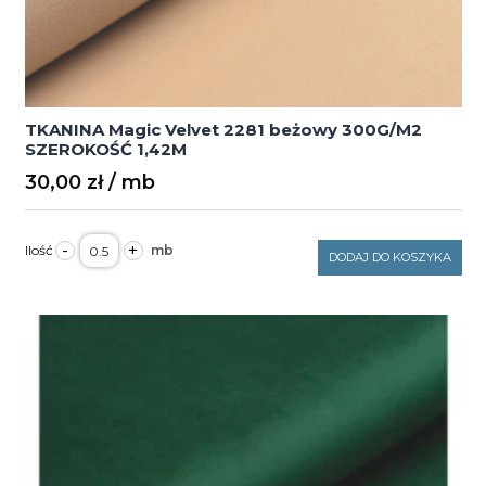
TKANINA Magic Velvet 2281 beżowy 300G/M2
SZEROKOŚĆ 1,42M
30,00
zł
ilość
-
+
TKANINA
DODAJ DO KOSZYKA
Magic
Velvet
2281
beżowy
300G/M2
SZEROKOŚĆ
1,42M