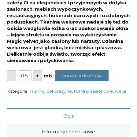
zależy Ci na eleganckich i przyjemnych w dotyku
zasłonach, meblach wypoczynkowych,
restauracyjnych, hokerach barowych i ozdobnych
poduszkach. Tkanina welurowa nadaje się też do
obicia wezgłowia łóżka oraz udekorowania okna
– lejąca struktura pozwala na wykorzystanie
Magic Velvet jako zasłony lub narzuty. Dzianina
welurowa jest gładka, lecz miękka i pluszowa.
Delikatnie odbija światło, tworząc efekt
cieniowania i połyskiwania.
ilość
-
+
DODAJ DO KOSZYKA
TKANINA
Magic
Velvet
2273
Kategorie:
Tkaniny dekoracyjne
,
tkaniny zasłonowe
,
welur
Stalowy
300G/M2
SZEROKOŚĆ
1,42M
Opis
Informacje dodatkowe