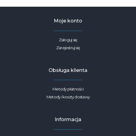
zieleń
300G/M2
SZEROKOŚĆ
1,42M
Moje konto
Zaloguj się
Zarejestruj się
Obsługa klienta
Metody płatności
Metody i koszty dostawy
Informacja