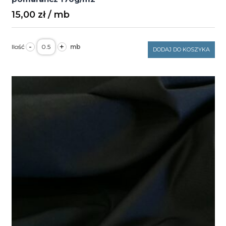
15,00
zł
ilość
-
+
Tkanina
DODAJ DO KOSZYKA
medyczna
rodos
elanobawełna
pomarańcz
170g/m2