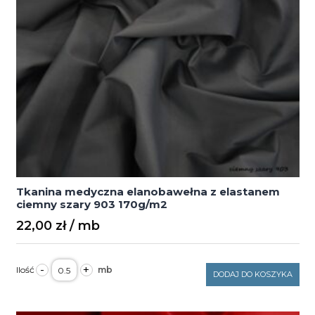
Tkanina medyczna elanobawełna z elastanem
ciemny szary 903 170g/m2
22,00
zł
ilość
-
+
Tkanina
DODAJ DO KOSZYKA
medyczna
elanobawełna
z