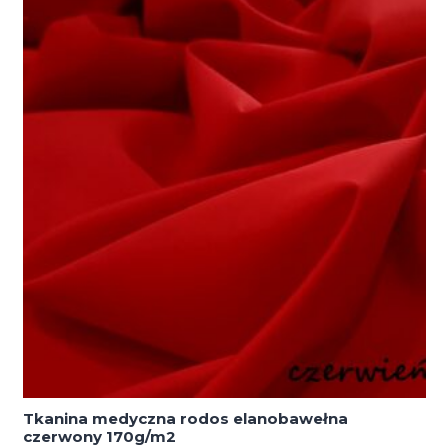
elastanem
ciemny
szary
903
170g/m2
Tkanina medyczna rodos elanobawełna
czerwony 170g/m2