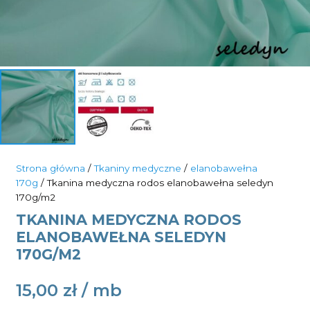
Strona główna
/
Tkaniny medyczne
/
elanobawełna
170g
/ Tkanina medyczna rodos elanobawełna seledyn
170g/m2
TKANINA MEDYCZNA RODOS
ELANOBAWEŁNA SELEDYN
170G/M2
15,00
zł