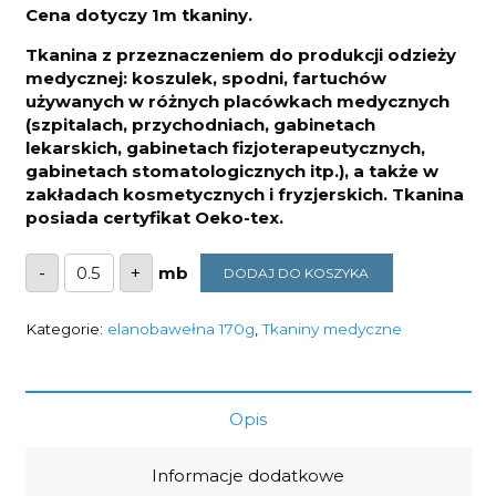
Cena dotyczy 1m tkaniny.
Tkanina z przeznaczeniem do produkcji odzieży
medycznej: koszulek, spodni, fartuchów
używanych w różnych placówkach medycznych
(szpitalach, przychodniach, gabinetach
lekarskich, gabinetach fizjoterapeutycznych,
gabinetach stomatologicznych itp.), a także w
zakładach kosmetycznych i fryzjerskich. Tkanina
posiada certyfikat Oeko-tex.
ilość
-
+
DODAJ DO KOSZYKA
Tkanina
medyczna
rodos
elanobawełna
Kategorie:
elanobawełna 170g
,
Tkaniny medyczne
seledyn
170g/m2
Opis
Informacje dodatkowe