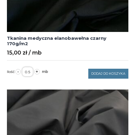
Tkanina medyczna elanobawełna czarny
170g/m2
15,00
zł
ilość
-
+
Tkanina
DODAJ DO KOSZYKA
medyczna
elanobawełna
czarny
170g/m2