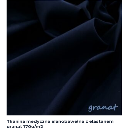
elastanem
czerń
170g/m2
Tkanina medyczna elanobawełna z elastanem
granat 170g/m2