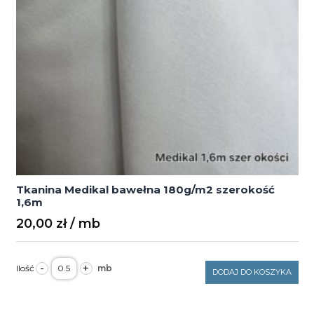
Tkanina Medikal bawełna 180g/m2 szerokość
1,6m
20,00
zł
ilość
-
+
Tkanina
DODAJ DO KOSZYKA
Medikal
bawełna
180g/m2