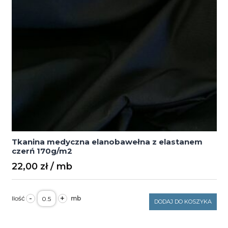
Tkanina medyczna elanobawełna z elastanem
czerń 170g/m2
22,00
zł
ilość
-
+
Tkanina
DODAJ DO KOSZYKA
medyczna
elanobawełna
z