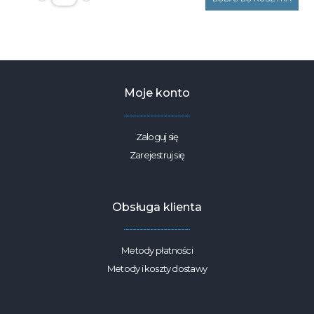
dekoracyjna
kwiaty
szaro
beżowe
245g/m2
szerokość
1,6m
Moje konto
Zaloguj się
Zarejestruj się
Obsługa klienta
Metody płatności
Metody i koszty dostawy