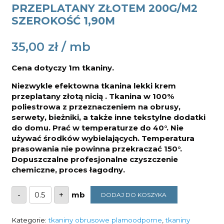
PRZEPLATANY ZŁOTEM 200G/M2
SZEROKOŚĆ 1,90M
35,00
zł
Cena dotyczy 1m tkaniny.
Niezwykle efektowna tkanina lekki krem
przeplatany złotą nicią . Tkanina w 100%
poliestrowa z przeznaczeniem na obrusy,
serwety, bieżniki, a także inne tekstylne dodatki
do domu. Prać w temperaturze do 40°. Nie
używać środków wybielających. Temperatura
prasowania nie powinna przekraczać 150°.
Dopuszczalne profesjonalne czyszczenie
chemiczne, proces łagodny.
ilość
-
+
DODAJ DO KOSZYKA
Tkanina
obrusowa
plamoodporna
krem
Kategorie:
tkaniny obrusowe plamoodporne
,
tkaniny