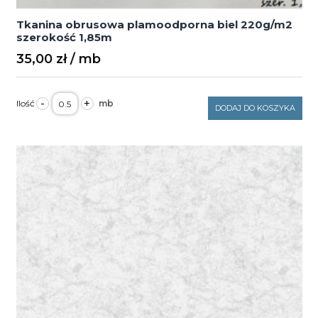
Tkanina obrusowa plamoodporna biel 220g/m2
szerokość 1,85m
35,00
zł
ilość
-
+
Tkanina
DODAJ DO KOSZYKA
obrusowa
plamoodporna
biel
220g/m2
szerokość
1,85m