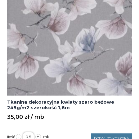
Tkanina dekoracyjna kwiaty szaro beżowe
245g/m2 szerokość 1,6m
35,00
zł
ilość
-
+
Tkanina
DODAJ DO KOSZYKA