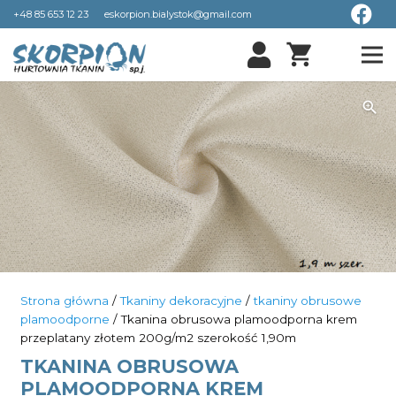
+48 85 653 12 23
eskorpion.bialystok@gmail.com
shopping_cart
Strona główna
/
Tkaniny dekoracyjne
/
tkaniny obrusowe
plamoodporne
/ Tkanina obrusowa plamoodporna krem
przeplatany złotem 200g/m2 szerokość 1,90m
TKANINA OBRUSOWA
PLAMOODPORNA KREM