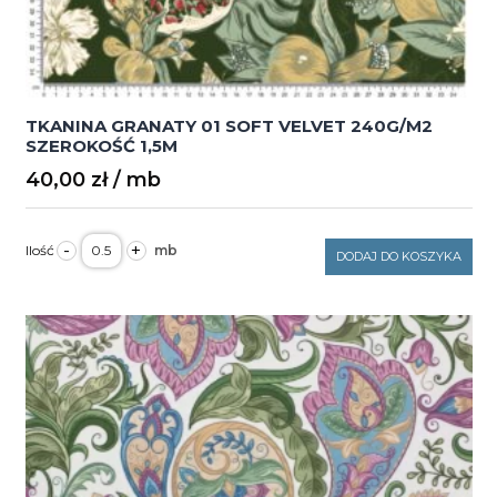
TKANINA GRANATY 01 SOFT VELVET 240G/M2
SZEROKOŚĆ 1,5M
40,00
zł
ilość
-
+
TKANINA
DODAJ DO KOSZYKA
GRANATY
01
SOFT
VELVET
240G/M2
SZEROKOŚĆ
1,5M