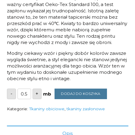
ważny certyfikat Oeko-Tex Standard 100, a test
zapłonu wykazał jej trudnopalność. Istotną zaletę
stanowi to, że ten materiał tapicerski można bez
przeszkód prać w 40℃. Kwiaty to bardzo uniwersalny
wzór, dzięki któremu meble nabiorą zupełnie
nowego charakteru oraz stylu. Ten rodzaj printu
nigdy nie wychodzi z mody i zawsze się obroni.
Modny ciekawy wzór i piękny dobór kolorów zawsze
wygląda świetnie, a styl elegancki nie stanowi jedynej
możliwości aranżacyjnej dla tego obicia. Wzór ten w
tym wydaniu to doskonałe uzupełnienie modnego
obecnie stylu etno i vintage.
ilość
-
+
DODAJ DO KOSZYKA
TKANINA
PIWONIE
01
SOFT
Kategorie:
Tkaniny obiciowe
,
tkaniny zasłonowe
VELVET
240G/M2
SZEROKOŚĆ
1,5M
Opis