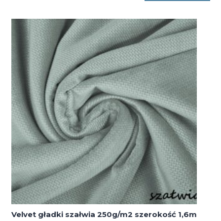
gładki
dapple
gray
250g/m2
szerokość
1,6m
Velvet gładki szałwia 250g/m2 szerokość 1,6m