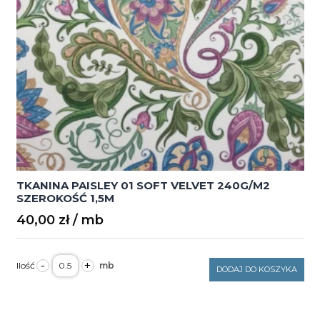
TKANINA PAISLEY 01 SOFT VELVET 240G/M2
SZEROKOŚĆ 1,5M
40,00
zł
ilość
-
+
TKANINA
DODAJ DO KOSZYKA
PAISLEY
01
SOFT
VELVET