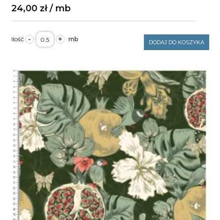
24,00
zł
ilość
-
+
Velvet
DODAJ DO KOSZYKA
gładki
szałwia
250g/m2
szerokość
1,6m