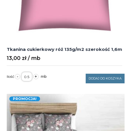
Tkanina cukierkowy róż 135g/m2 szerokość 1,6m
13,00
zł
ilość
-
+
Tkanina
DODAJ DO KOSZYKA
cukierkowy
róż
135g/m2
szerokość
PROMOCJA!
1,6m