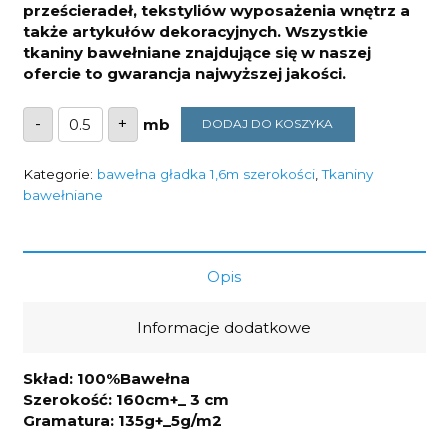
prześcieradeł, tekstyliów wyposażenia wnętrz a
także artykułów dekoracyjnych. Wszystkie
tkaniny bawełniane znajdujące się w naszej
ofercie to gwarancja najwyższej jakości.
ilość
-
+
DODAJ DO KOSZYKA
Tkanina
jasny
krem
135g/m2
Kategorie:
bawełna gładka 1,6m szerokości
,
Tkaniny
szerokość
bawełniane
1,6m
Opis
Informacje dodatkowe
Skład: 100%Bawełna
Szerokość: 160cm+_ 3 cm
Gramatura: 135g+_5g/m2