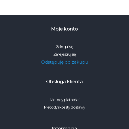
na
szarym
1453
125g/m2
szerokość
2,2m
Moje konto
Zaloguj się
Zarejestruj się
Odstępuję od zakupu
Obsługa klienta
Metody płatności
Metody i koszty dostawy
Informacja