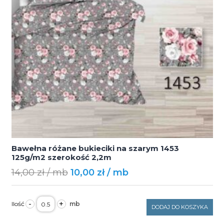
Bawełna różane bukieciki na szarym 1453
125g/m2 szerokość 2,2m
Original
Current
14,00
zł
10,00
zł
price
price
was:
is:
ilość
-
+
Bawełna
DODAJ DO KOSZYKA
14,00 zł.
10,00 zł.
różane
bukieciki