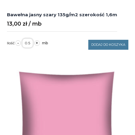
Bawełna jasny szary 135g/m2 szerokość 1,6m
13,00
zł
ilość
-
+
Bawełna
DODAJ DO KOSZYKA
jasny
szary
135g/m2
szerokość
1,6m