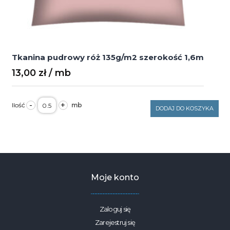
Tkanina pudrowy róż 135g/m2 szerokość 1,6m
13,00
zł
ilość
-
+
Tkanina
DODAJ DO KOSZYKA
pudrowy
róż
135g/m2
szerokość
1,6m
Moje konto
Zaloguj się
Zarejestruj się