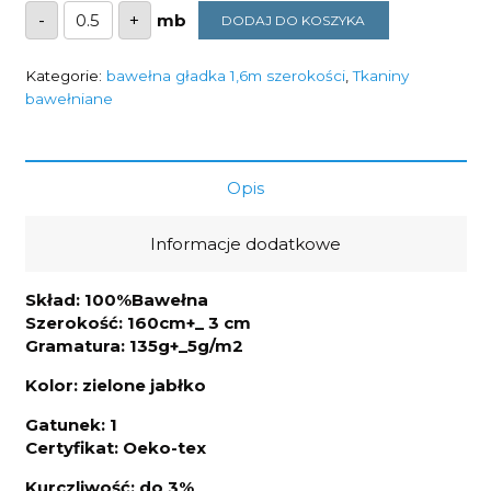
ilość
-
+
DODAJ DO KOSZYKA
Tkanina
zielone
jabłko
135g/m2
Kategorie:
bawełna gładka 1,6m szerokości
,
Tkaniny
szerokość
bawełniane
1,6m
Opis
Informacje dodatkowe
Skład: 100%Bawełna
Szerokość: 160cm+_ 3 cm
Gramatura: 135g+_5g/m2
Kolor: zielone jabłko
Gatunek: 1
Certyfikat: Oeko-tex
Kurczliwo
ść: do 3%