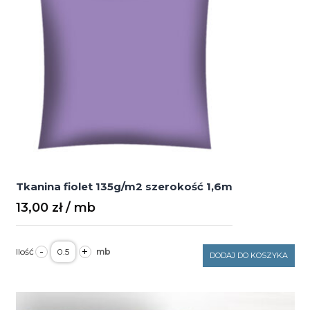
Tkanina fiolet 135g/m2 szerokość 1,6m
13,00
zł
ilość
-
+
Tkanina
DODAJ DO KOSZYKA
fiolet
135g/m2
szerokość
1,6m