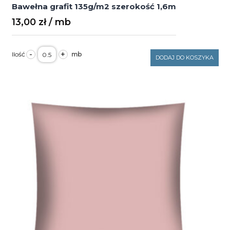
Bawełna grafit 135g/m2 szerokość 1,6m
13,00
zł
ilość
-
+
Bawełna
DODAJ DO KOSZYKA
grafit
135g/m2
szerokość
1,6m