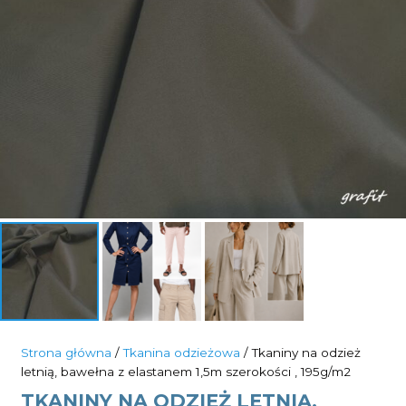
Strona główna
/
Tkanina odzieżowa
/ Tkaniny na odzież
letnią, bawełna z elastanem 1,5m szerokości , 195g/m2
TKANINY NA ODZIEŻ LETNIĄ,