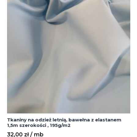
elastanem
1,5m
szerokości
,
195g/m2
Tkaniny na odzież letnią, bawełna z elastanem
1,5m szerokości , 195g/m2
32,00
zł