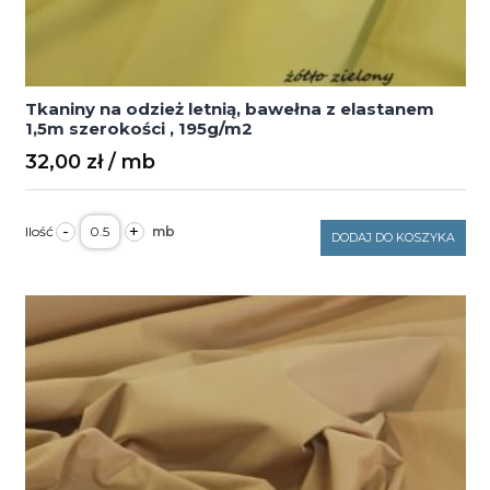
Tkaniny na odzież letnią, bawełna z elastanem
1,5m szerokości , 195g/m2
32,00
zł
ilość
-
+
Tkaniny
DODAJ DO KOSZYKA
na
odzież
letnią,
bawełna
z
elastanem
1,5m
szerokości
,
195g/m2