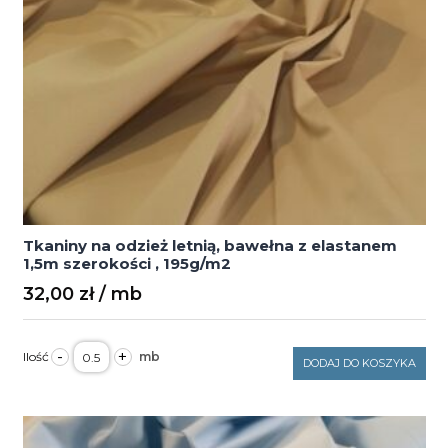
Tkaniny na odzież letnią, bawełna z elastanem
1,5m szerokości , 195g/m2
32,00
zł
ilość
-
+
Tkaniny
DODAJ DO KOSZYKA
na
odzież
letnią,
bawełna
z