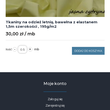
Tkaniny na odzież letnią, bawełna z elastanem
1,5m szerokości , 195g/m2
30,00
zł
ilość
-
+
Tkaniny
DODAJ DO KOSZYKA
na
odzież
letnią,
bawełna
z
elastanem
1,5m
szerokości
Moje konto
,
195g/m2
Zaloguj się
Zarejestruj się