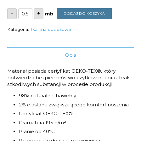
ilość
-
+
DODAJ DO KOSZYKA
Tkaniny
na
odzież
letnią,
Kategoria:
Tkanina odzieżowa
bawełna
z
elastanem
1,5m
szerokości
Opis
,
195g/m2
Materiał posiada certyfikat OEKO-TEX®, który
potwierdza bezpieczeństwo użytkowania oraz brak
szkodliwych substancji w procesie produkcji.
98% naturalnej bawełny.
2% elastanu zwiększającego komfort noszenia.
Certyfikat OEKO-TEX®.
Gramatura 195 g/m².
Pranie do 40°C
Przyjemna w dotyku i przewiewna.