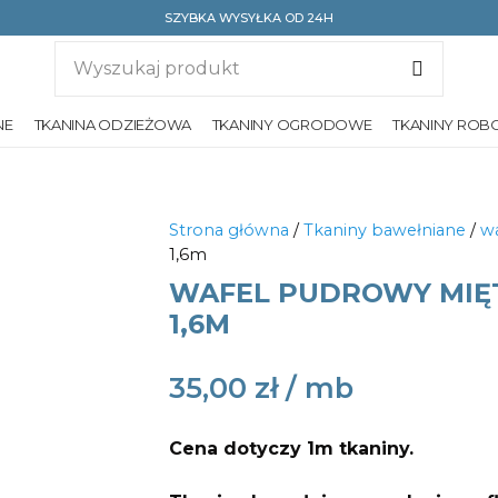
SZYBKA WYSYŁKA OD 24H
NE
TKANINA ODZIEŻOWA
TKANINY OGRODOWE
TKANINY ROB
Strona główna
/
Tkaniny bawełniane
/
wa
1,6m
WAFEL PUDROWY MIĘ
1,6M
35,00
zł
Cena dotyczy 1m tkaniny.