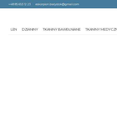
+48 85 653 12 23
eskorpion.bialystok@gmail.com
LEN
DZIANINY
TKANINY BAWEŁNIANE
TKANINY MEDYCZ