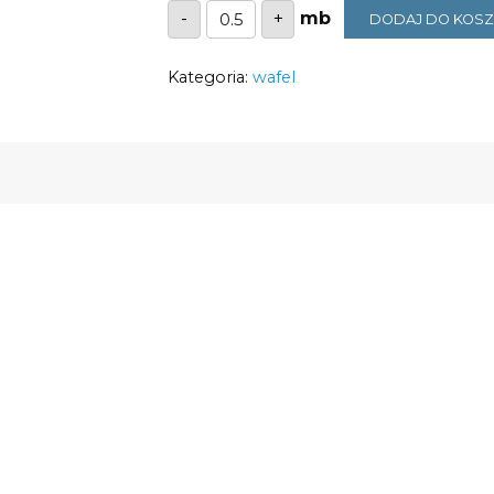
ilość
-
+
DODAJ DO KOS
Wafel
pudrowy
miętowy
Kategoria:
230G/M2
wafel
szerokość
1,6m