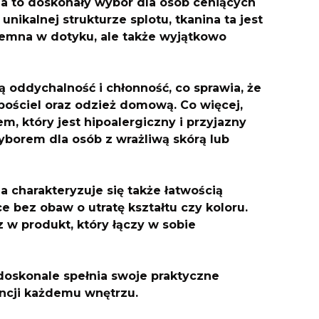
la to doskonały wybór dla osób ceniących
 unikalnej strukturze splotu, tkanina ta jest
yjemna w dotyku, ale także wyjątkowo
ą oddychalność i chłonność, co sprawia, że
i, pościel oraz odzież domową. Co więcej,
m, który jest hipoalergiczny i przyjazny
yborem dla osób z wrażliwą skórą lub
a charakteryzuje się także łatwością
ce bez obaw o utratę kształtu czy koloru.
z w produkt, który łączy w sobie
o doskonale spełnia swoje praktyczne
ancji każdemu wnętrzu.