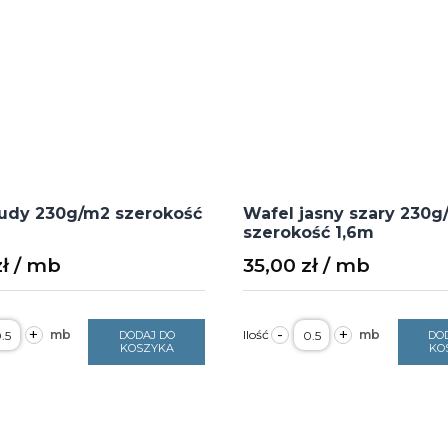
rudy 230g/m2 szerokość
Wafel jasny szary 230g
szerokość 1,6m
zł
35,00
zł
ość
ilość
+
-
+
DODAJ DO
DO
afel
Wafel
KOSZYKA
KO
udy
jasny
30g/m2
szary
zerokość
230g/m2
,6m
szerokość
1,6m