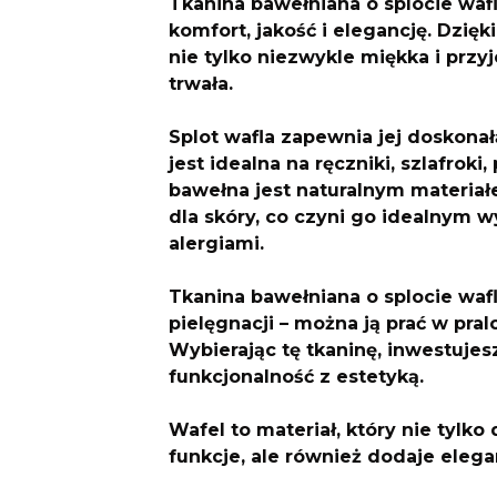
Tkanina bawełniana o splocie waf
komfort, jakość i elegancję. Dzięki
nie tylko niezwykle miękka i prz
trwała.
Splot wafla zapewnia jej doskonał
jest idealna na ręczniki, szlafrok
bawełna jest naturalnym materiałe
dla skóry, co czyni go idealnym w
alergiami.
Tkanina bawełniana o splocie wafl
pielęgnacji – można ją prać w pral
Wybierając tę tkaninę, inwestujes
funkcjonalność z estetyką.
Wafel to materiał, który nie tylk
funkcje, ale również dodaje eleg