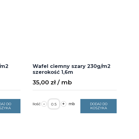
/m2
Wafel ciemny szary 230g/m2
szerokość 1,6m
35,00
zł
ilość
-
+
DAJ DO
DODAJ DO
Wafel
SZYKA
KOSZYKA
ciemny
szary
230g/m2
szerokość
1,6m