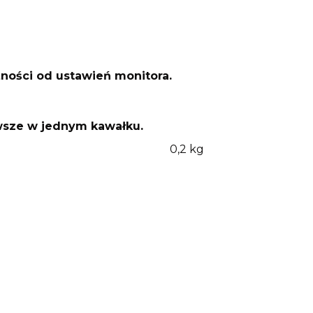
żności od ustawień monitora.
awsze w jednym kawałku.
0,2 kg