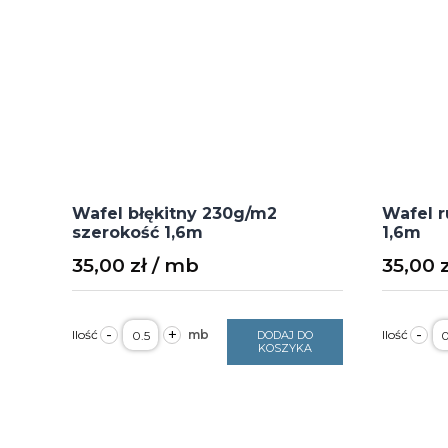
Wafel błękitny 230g/m2
Wafel 
szerokość 1,6m
1,6m
35,00
zł
35,00
ilość
il
-
+
-
DODAJ DO
Wafel
W
KOSZYKA
błękitny
r
230g/m2
2
szerokość
s
1,6m
1