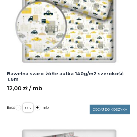
Bawełna szaro-żółte autka 140g/m2 szerokość
1,6m
12,00
zł
ilość
-
+
Bawełna
DODAJ DO KOSZYKA
szaro-
żółte
autka
140g/m2
szerokość