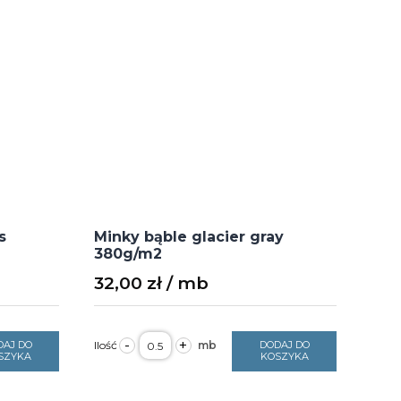
s
Minky bąble glacier gray
380g/m2
32,00
zł
ilość
-
+
DAJ DO
DODAJ DO
Minky
SZYKA
KOSZYKA
bąble
glacier
gray