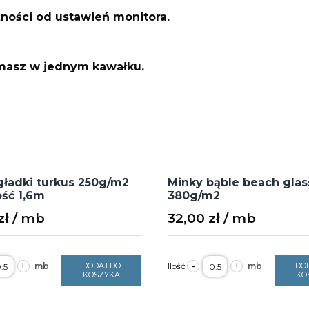
żności od ustawień monitora.
ymasz w jednym kawałku.
gładki turkus 250g/m2
Minky bąble beach glas
ść 1,6m
380g/m2
zł
32,00
zł
ość
ilość
+
-
+
DODAJ DO
DO
elvet
Minky
KOSZYKA
KO
adki
bąble
urkus
beach
50g/m2
glass