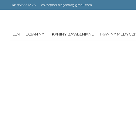
+48 85 653 12 23
eskorpion.bialystok@gmail.com
LEN
DZIANINY
TKANINY BAWEŁNIANE
TKANINY MEDYCZ