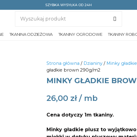
SZYBKA WYSYŁKA OD 24H
NE
TKANINA ODZIEŻOWA
TKANINY OGRODOWE
TKANINY ROB
Strona główna
/
Dzianiny
/
Minky gładkie
gładkie brown 290g/m2
MINKY GŁADKIE BROW
26,00
zł
Cena dotyczy 1m tkaniny.
Minky gładkie plusz
to wyjątkowo 
miękki w dotyku pluszowy materia