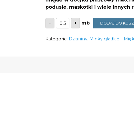
podusie, maskotki i wiele innych 
ilość
-
+
DODAJ DO KOS
Minky
gładkie
brown
Kategorie:
290g/m2
Dzianiny
,
Minky gładkie – Mięk