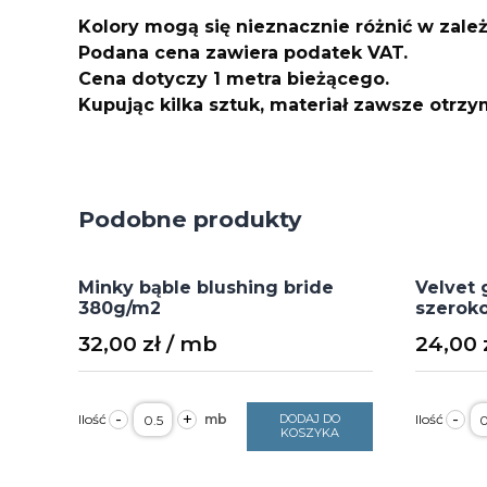
Kolory mogą się nieznacznie różnić w zale
Podana cena zawiera podatek VAT.
Cena dotyczy 1 metra bieżącego.
Kupując kilka sztuk, materiał zawsze otrz
Podobne produkty
Minky bąble blushing bride
Velvet 
380g/m2
szeroko
32,00
zł
24,00
ilość
il
-
+
-
DODAJ DO
Minky
V
KOSZYKA
bąble
gł
blushing
t
bride
2