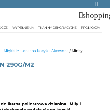
shoppin
OCZE
WYPEŁNIENIA
TKANINY DEKORACYJNE
PROMOCJA
 – Miękki Materiał na Kocyki i Akcesoria
/ Minky
N 290G/M2
delikatna poliestrowa dzianina.
Miły i
ł doskonale nadaje się na kocyki,