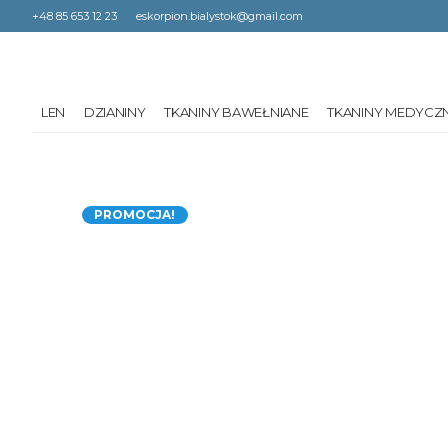
+48 85 653 12 23
eskorpion.bialystok@gmail.com
LEN
DZIANINY
TKANINY BAWEŁNIANE
TKANINY MEDYCZ
PROMOCJA!