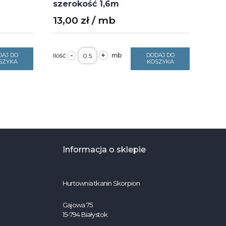
szerokość 1,6m
13,00
zł
ilość
-
+
DAJ DO
DODAJ DO
Bawełna
SZYKA
KOSZYKA
jasny
szary
135g/m2
szerokość
1,6m
Informacja o sklepie
Hurtownia tkanin Skorpion
Gajowa 75
15-794 Białystok