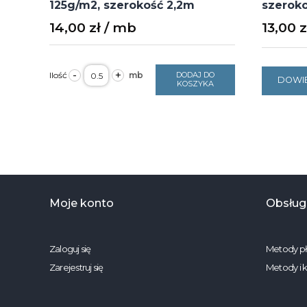
125g/m2, szerokość 2,2m
szeroko
14,00
zł
13,00
z
ilość
-
+
DODAJ DO
Bawełna
DOWIE
KOSZYKA
szaro-
złote
liście
1411
125g/m2,
szerokość
2,2m
Moje konto
Obsługa
Zaloguj się
Metody pł
Zarejestruj się
Metody i 