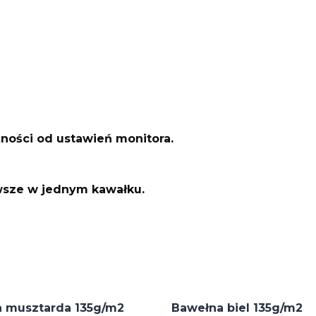
żności od ustawień monitora.
awsze w jednym kawałku.
a musztarda 135g/m2
Bawełna biel 135g/m2