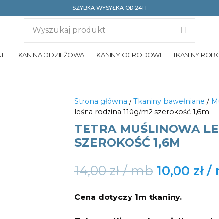
SZYBKA WYSYŁKA OD 24H
NE
TKANINA ODZIEŻOWA
TKANINY OGRODOWE
TKANINY ROB
Strona główna
/
Tkaniny bawełniane
/
Mu
leśna rodzina 110g/m2 szerokość 1,6m
TETRA MUŚLINOWA LE
SZEROKOŚĆ 1,6M
Original
14,00
zł
10,00
zł
price
Cena dotyczy 1m tkaniny.
was: