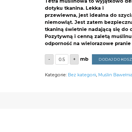
Tetra muślinowa to wyjątkowo del
14,00 zł.
dotyku tkanina. Lekka i
przewiewna, jest idealna do szy
niemowląt. Jest zatem bezpieczn
tkaniną świetnie nadającą się do o
Pozytywną i cenną zaletą muślinu
odporność na wielorazowe pranie –
ilość
-
+
DODAJ DO KOS
Tetra
muślinowa
leśna
Kategorie:
rodzina
Bez kategorii
,
Muślin Bawełni
110g/m2
szerokość
1,6m