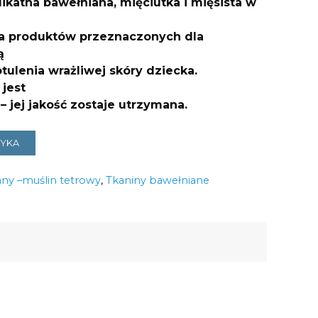
ikatna bawełniana, mięciutka i mięsista w
10,00 zł.
cia produktów przeznaczonych dla
ą
tulenia wrażliwej skóry dziecka.
 jest
 jej jakość zostaje utrzymana.
ZYKA
any –muślin tetrowy
,
Tkaniny bawełniane