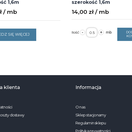
ść 1,6m
szerokość 1,6m
ł
14,00
zł
ilość
-
+
DO
Bawełna
DZ SIĘ WIĘCEJ
KO
biel
135g/m2
szerokość
1,6m
 klienta
Informacja
atności
O nas
koszty dostawy
Sklep stacjonarny
Regulamin sklepu
Polityka prywatności