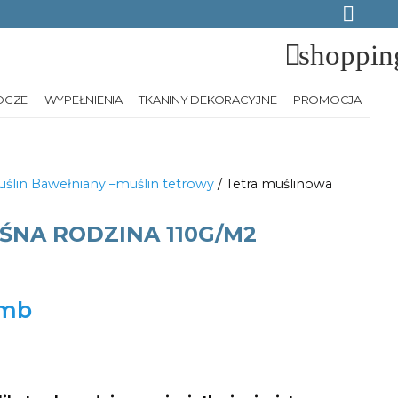
shoppin
OCZE
WYPEŁNIENIA
TKANINY DEKORACYJNE
PROMOCJA
ślin Bawełniany –muślin tetrowy
/ Tetra muślinowa
ŚNA RODZINA 110G/M2
Current
price
is: