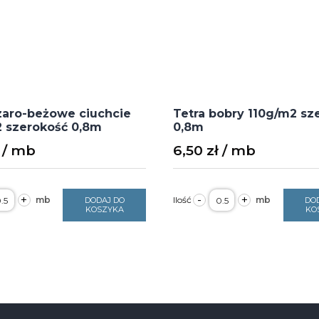
zaro-beżowe ciuchcie
Tetra bobry 110g/m2 sz
2 szerokość 0,8m
0,8m
6,50
zł
ość
ilość
+
-
+
DODAJ DO
DO
etra
Tetra
KOSZYKA
KO
aro-
bobry
eżowe
110g/m2
iuchcie
szerokość
10g/m2
0,8m
zerokość
,8m