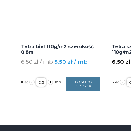
Tetra biel 110g/m2 szerokość
Tetra s
0,8m
110g/m
Original
Current
6,50
zł
5,50
zł
6,50
zł
price
price
was:
is:
ilość
il
-
+
-
DODAJ DO
6,50 zł.
5,50 zł.
Tetra
T
KOSZYKA
biel
sz
110g/m2
b
szerokość
c
0,8m
1
s
0