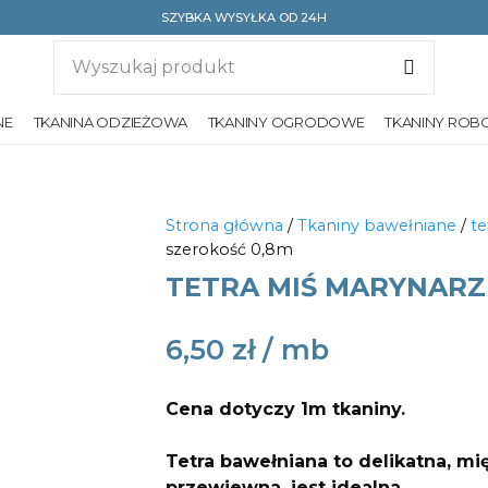
SZYBKA WYSYŁKA OD 24H
NE
TKANINA ODZIEŻOWA
TKANINY OGRODOWE
TKANINY ROB
Strona główna
/
Tkaniny bawełniane
/
te
szerokość 0,8m
TETRA MIŚ MARYNARZ 
6,50
zł
Cena dotyczy 1m tkaniny.
Tetra bawełniana to delikatna, mię
przewiewna, jest idealna