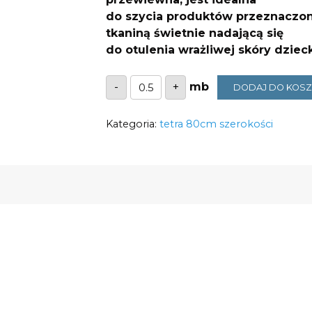
do szycia produktów przeznaczon
tkaniną świetnie nadającą się
do otulenia wrażliwej skóry dziec
ilość
-
+
DODAJ DO KOS
Tetra
miś
marynarz
Kategoria:
110g/m2
tetra 80cm szerokości
szerokość
0,8m