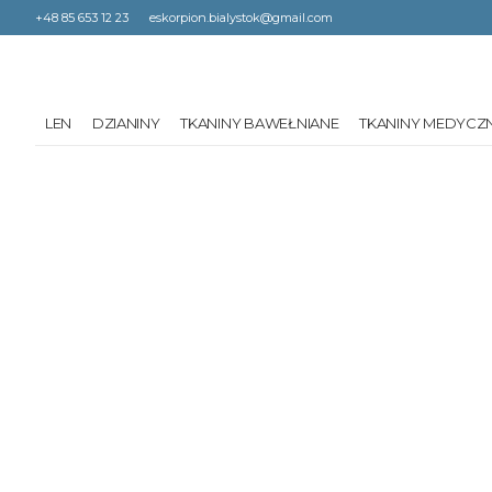
+48 85 653 12 23
eskorpion.bialystok@gmail.com
LEN
DZIANINY
TKANINY BAWEŁNIANE
TKANINY MEDYCZ