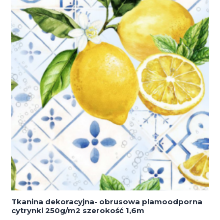
beżu
250g/m2
szerokość
1,65m
Tkanina dekoracyjna- obrusowa plamoodporna
cytrynki 250g/m2 szerokość 1,6m