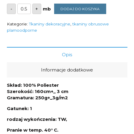
ilość
-
+
DODAJ DO KOSZYKA
Tkanina
obrusowa
plamoodporna
włoska
Kategorie:
Tkaniny dekoracyjne
,
tkaniny obrusowe
uczta
plamoodporne
250g/m2
szerokość
1,65m
Opis
Informacje dodatkowe
Skład: 100% Poliester
Szerokość: 160cm+_ 3 cm
Gramatura: 250g+_3g/m2
Gatunek: 1
rodzaj wykończenia: TW,
Pranie w temp. 40° C.