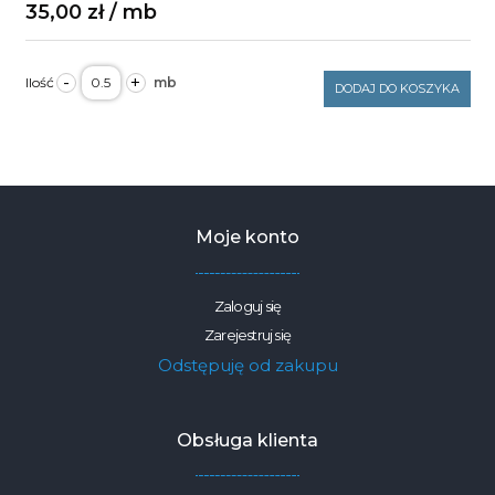
35,00
zł
ilość
-
+
Tkanina
DODAJ DO KOSZYKA
dekoracyjna-
obrusowa
plamoodporna
cytrynki
250g/m2
szerokość
1,6m
Moje konto
Zaloguj się
Zarejestruj się
Odstępuję od zakupu
Obsługa klienta